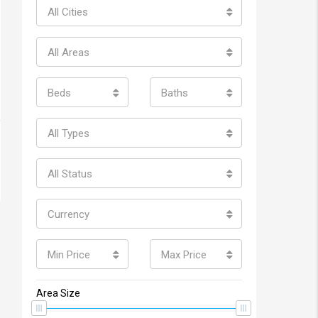
All Cities
All Areas
Beds
Baths
All Types
All Status
Currency
Min Price
Max Price
Area Size