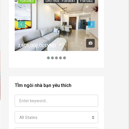
FEATURED
CHO THUÊ - FOR RENT
FOR SALE
FEATURED
3,601,001,001VND
2,600,000,0
TÌm ngôi nhà bạn yêu thích
All States