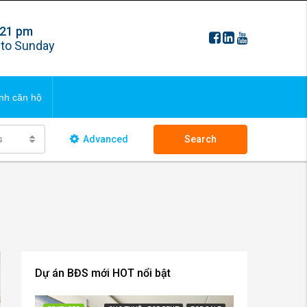
 21 pm
FAQS
to Sunday
ng bds
Updating
nh căn hộ
 ngôi nhà
s
Advanced
Search
FAQS
ng bds
Updating
 ngôi nhà
Dự án BĐS mới HOT nổi bật