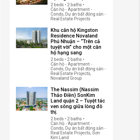
2 beds • 2 baths •
Căn hộ - Apartment -
Condo, Dự án bất động sản -
Real Estate Projects
Khu căn hộ Kingston
Residence Novaland
Phú Nhuận – “Trên cả
tuyệt vời” cho một căn
hộ hạng sang
2 beds • 2 baths •
Căn hộ - Apartment -
Condo, Dự án bất động sản -
Real Estate Projects,
Novaland Group
The Nassim (Nassim
Thảo Điền) SonKim
Land quận 2 – Tuyệt tác
ven sông giữa lòng đô
thị.
2 beds • 2 baths •
Căn hộ - Apartment -
Condo, Dự án bất động sản -
Real Estate Projects, Sơn
Kim Land