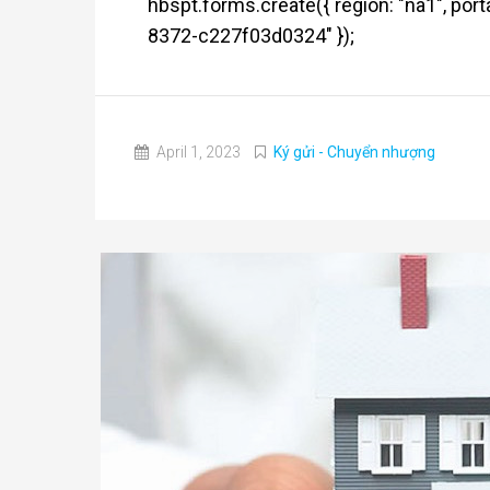
hbspt.forms.create({ region: "na1", por
8372-c227f03d0324" });
April 1, 2023
Ký gửi - Chuyển nhượng