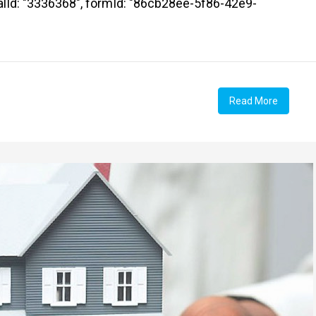
talId: "3336368", formId: "86cb28ee-5f86-42e9-
Read More