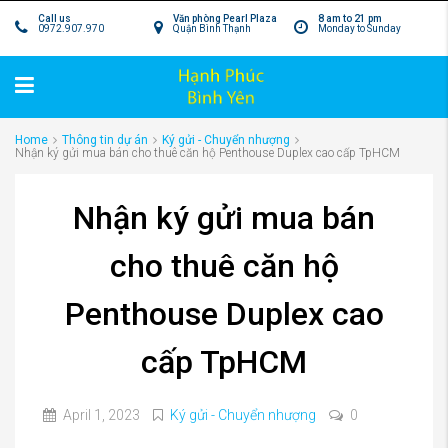
Call us
Văn phòng Pearl Plaza
8 am to 21 pm
0972.907.970
Quận Bình Thạnh
Monday to Sunday
Home
Thông tin dự án
Ký gửi - Chuyển nhượng
Nhận ký gửi mua bán cho thuê căn hộ Penthouse Duplex cao cấp TpHCM
Nhận ký gửi mua bán
cho thuê căn hộ
Penthouse Duplex cao
cấp TpHCM
April 1, 2023
Ký gửi - Chuyển nhượng
0