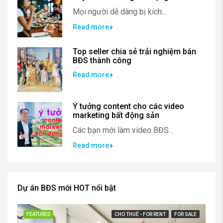
Mọi người dễ dàng bị kích...
Read more
Top seller chia sẻ trải nghiệm bán
BĐS thành công
Read more
Ý tưởng content cho các video
marketing bất động sản
Các bạn mới làm video BĐS...
Read more
Dự án BĐS mới HOT nổi bật
FEATURED
CHO THUÊ - FOR RENT
FOR SALE
FE