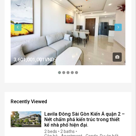
3,601,001,001VND
2,
Recently Viewed
Lavila Đông Sài Gòn Kiến Á quận 2 –
Nét chấm phá kiến trúc trong thiết
kế nhà phố hiện đại.
2 beds • 2 baths •