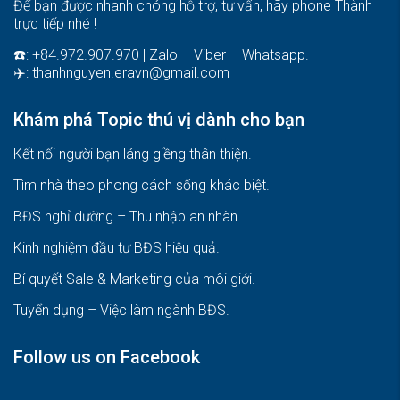
Để bạn được nhanh chóng hỗ trợ, tư vấn, hãy phone Thành
trực tiếp nhé !
☎️: +84.972.907.970 | Zalo – Viber – Whatsapp.
✈️:
thanhnguyen.eravn@gmail.com
Khám phá Topic thú vị dành cho bạn
Kết nối người bạn láng giềng thân thiện.
Tìm nhà theo phong cách sống khác biệt
.
BĐS nghỉ dưỡng – Thu nhập an nhàn
.
Kinh nghiệm đầu tư BĐS hiệu quả
.
Bí quyết Sale & Marketing của môi giới
.
Tuyển dụng – Việc làm ngành BĐS
.
Follow us on Facebook