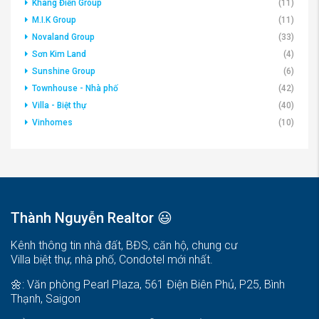
Khang Điền Group
(11)
M.I.K Group
(11)
Novaland Group
(33)
Sơn Kim Land
(4)
Sunshine Group
(6)
Townhouse - Nhà phố
(42)
Villa - Biệt thự
(40)
Vinhomes
(10)
Thành Nguyễn Realtor 😃
Kênh thông tin nhà đất, BĐS, căn hộ, chung cư
Villa biệt thự, nhà phố, Condotel mới nhất.
🌼: Văn phòng Pearl Plaza, 561 Điện Biên Phủ, P25, Bình
Thạnh, Saigon