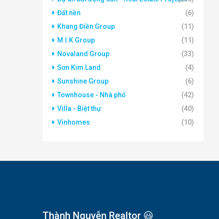
Đất nền
(6)
Khang Điền Group
(11)
M.I.K Group
(11)
Novaland Group
(33)
Sơn Kim Land
(4)
Sunshine Group
(6)
Townhouse - Nhà phố
(42)
Villa - Biệt thự
(40)
Vinhomes
(10)
Thành Nguyễn Realtor 😃