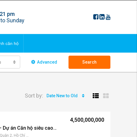
 21 pm
FAQS
to Sunday
ng bds
Updating
nh căn hộ
 ngôi nhà
s
Advanced
Search
FAQS
ng bds
Updating
Sort by:
Date New to Old
 ngôi nhà
4,500,000,000
Metropole Thủ Thiêm – Dự án Căn hộ siêu cao cấp Quận 2 Sơn Kim Land
Đại lộ Vòng Cung, An Khánh, Quận 2, Hồ Chí Minh 70000, Việt Nam