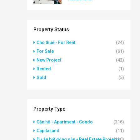
Property Status
Cho thuê - For Rent
(24)
For Sale
(61)
New Project
(42)
Rented
(1)
Sold
(5)
Property Type
Căn hộ - Apartment - Condo
(216)
CapitaLand
(11)
Dự án bất động sản - Real Estate Projects
(230)