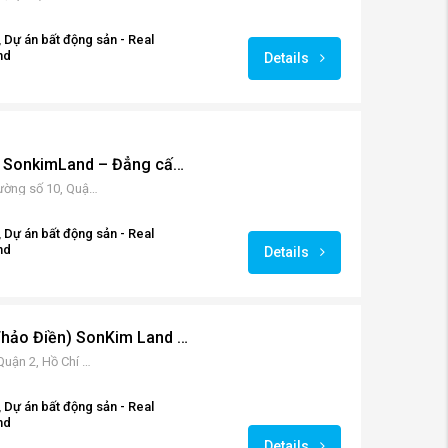
 Dự án bất động sản - Real
nd
Details
Gateway Thảo Điền Q2 SonkimLand – Đẳng cấp cho cuộc sống tiện nghi
Dự án Gateway Thảo Điền, Đường số 10, Quận 2, Hồ Chí Minh, Vietnam
 Dự án bất động sản - Real
nd
Details
The Nassim (Nassim Thảo Điền) SonKim Land quận 2 – Tuyệt tác ven sông giữa lòng đô thị.
159 Xa lộ Hà Nội, Thảo Điền, Quận 2, Hồ Chí Minh, Việt Nam
 Dự án bất động sản - Real
nd
Details