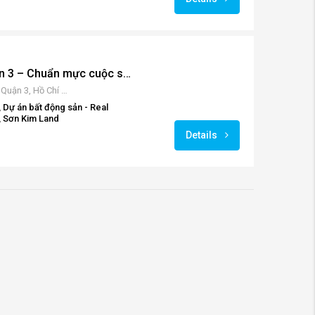
Serenity Sky Villas quận 3 – Chuẩn mực cuộc sống thượng lưu
259 Điện Biên Phủ, Phường 7, Quận 3, Hồ Chí Minh, Vietnam
 Dự án bất động sản - Real
, Sơn Kim Land
Details