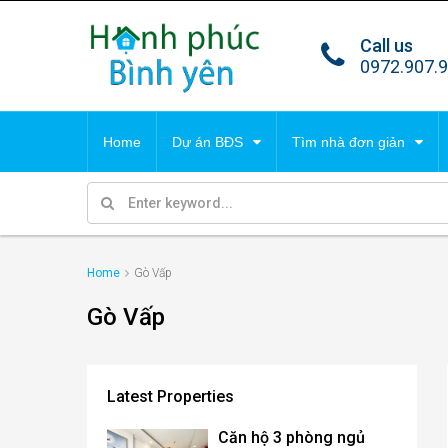
Call us
TIN TỔNG HỢP
DỰ 
0972.907.
Tất cả tin
Villa
Home
Dự án BĐS
Tìm nhà đơn giản
Park 
Malib
TIN TỔNG HỢP
DỰ 
Condo
Cana
Home
Gò Vấp
Tất cả tin
Villa
Gò Vấp
Park 
Malib
Latest Properties
Condo
Căn hộ 3 phòng ngủ
Cana