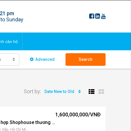
 21 pm
FAQS
to Sunday
ng bds
Updating
nh căn hộ
 ngôi nhà
s
Advanced
Search
FAQS
ng bds
Updating
Sort by:
Date New to Old
 ngôi nhà
1,600,000,000/VNĐ
DA D-One Gò Vấp – Tổ hợp Shophouse thương mại Street Style
12 Phan Văn Trị, Phường 5, Gò Vấp, Hồ Chí Minh, Việt Nam