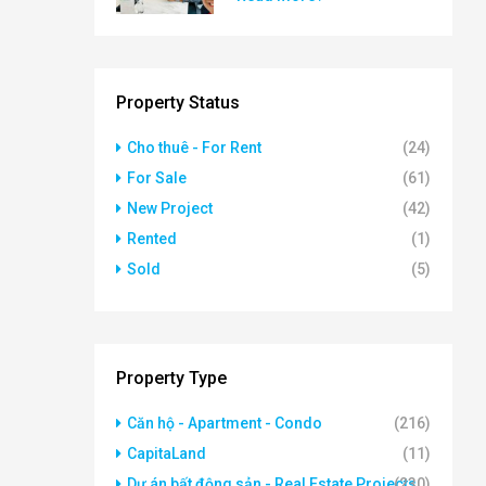
Property Status
Cho thuê - For Rent
(24)
For Sale
(61)
New Project
(42)
Rented
(1)
Sold
(5)
Property Type
Căn hộ - Apartment - Condo
(216)
CapitaLand
(11)
Dự án bất động sản - Real Estate Projects
(230)