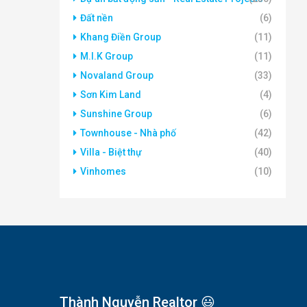
Đất nền
(6)
Khang Điền Group
(11)
M.I.K Group
(11)
Novaland Group
(33)
Sơn Kim Land
(4)
Sunshine Group
(6)
Townhouse - Nhà phố
(42)
Villa - Biệt thự
(40)
Vinhomes
(10)
Thành Nguyễn Realtor 😃