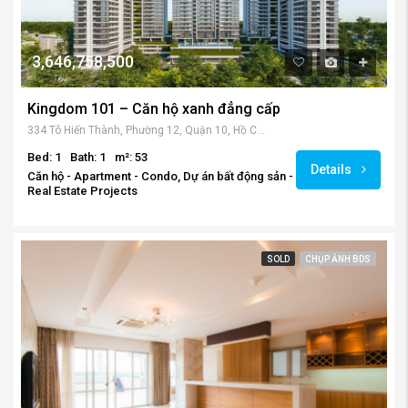
3,646,758,500
Kingdom 101 – Căn hộ xanh đẳng cấp
334 Tô Hiến Thành, Phường 12, Quận 10, Hồ Chí Minh, Vietnam
Bed: 1
Bath: 1
m²: 53
Details
Căn hộ - Apartment - Condo, Dự án bất động sản -
Real Estate Projects
SOLD
CHỤP ẢNH BDS