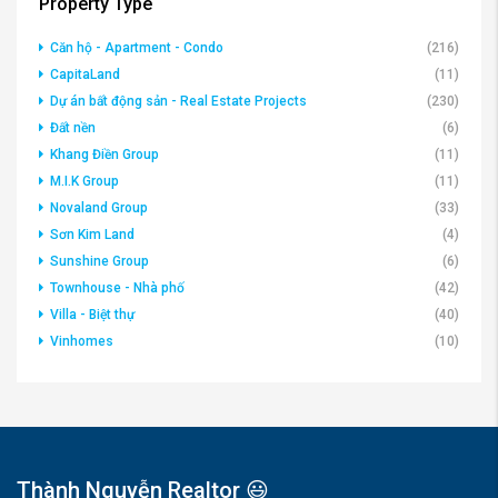
Property Type
Căn hộ - Apartment - Condo
(216)
CapitaLand
(11)
Dự án bất động sản - Real Estate Projects
(230)
Đất nền
(6)
Khang Điền Group
(11)
M.I.K Group
(11)
Novaland Group
(33)
Sơn Kim Land
(4)
Sunshine Group
(6)
Townhouse - Nhà phố
(42)
Villa - Biệt thự
(40)
Vinhomes
(10)
Thành Nguyễn Realtor 😃