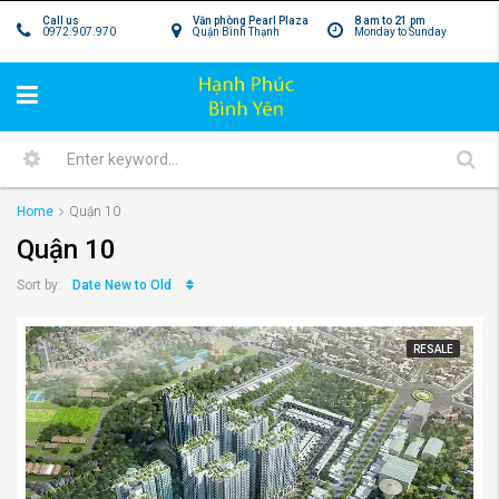
Call us
Văn phòng Pearl Plaza
8 am to 21 pm
0972.907.970
Quận Bình Thạnh
Monday to Sunday
Home
Quận 10
Quận 10
Date New to Old
Sort by:
RESALE