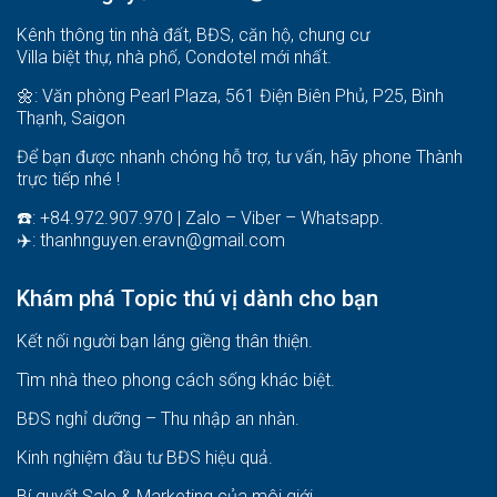
Kênh thông tin nhà đất, BĐS, căn hộ, chung cư
Villa biệt thự, nhà phố, Condotel mới nhất.
🌼: Văn phòng Pearl Plaza, 561 Điện Biên Phủ, P25, Bình
Thạnh, Saigon
Để bạn được nhanh chóng hỗ trợ, tư vấn, hãy phone Thành
trực tiếp nhé !
☎️: +84.972.907.970 | Zalo – Viber – Whatsapp.
✈️:
thanhnguyen.eravn@gmail.com
Khám phá Topic thú vị dành cho bạn
Kết nối người bạn láng giềng thân thiện.
Tìm nhà theo phong cách sống khác biệt
.
BĐS nghỉ dưỡng – Thu nhập an nhàn
.
Kinh nghiệm đầu tư BĐS hiệu quả
.
Bí quyết Sale & Marketing của môi giới
.