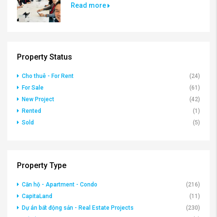
Read more
Property Status
Cho thuê - For Rent
(24)
For Sale
(61)
New Project
(42)
Rented
(1)
Sold
(5)
Property Type
Căn hộ - Apartment - Condo
(216)
CapitaLand
(11)
Dự án bất động sản - Real Estate Projects
(230)