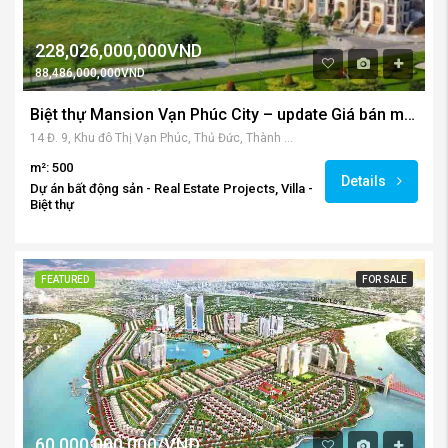
228,026,000,000VND
88,486,000,000VND
Biệt thự Mansion Vạn Phúc City – update Giá bán mới nhất 2023
14 Đ. 9, Khu đô Thị Vạn Phúc, Thủ Đức, Thành phố Hồ Chí Minh, Việt Nam
m²: 500
Details
Dự án bất động sản - Real Estate Projects, Villa -
Biệt thự
FEATURED
FOR SALE
60,000,000,000/VNĐ