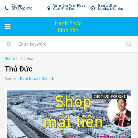
Call us
Văn phòng Pearl Plaza
8 am to 21 pm
0972.907.970
Quận Bình Thạnh
Monday to Sunday
Home
Thủ Đức
Thủ Đức
Date New to Old
Sort by:
CHO THUÊ - FOR RENT