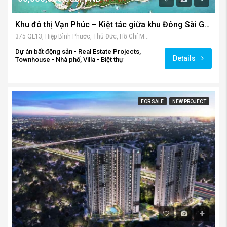
Khu đô thị Vạn Phúc – Kiệt tác giữa khu Đông Sài Gòn
375 QL13, Hiệp Bình Phước, Thủ Đức, Hồ Chí Minh 700000, Vietnam
Dự án bất động sản - Real Estate Projects,
Details
Townhouse - Nhà phố, Villa - Biệt thự
FOR SALE
NEW PROJECT