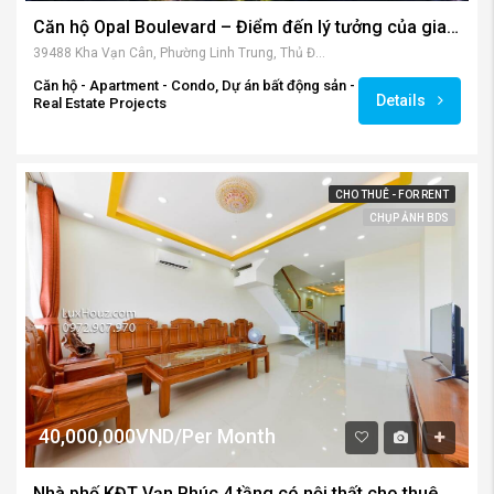
Căn hộ Opal Boulevard – Điểm đến lý tưởng của gia đình hiện đại
39488 Kha Vạn Cân, Phường Linh Trung, Thủ Đức, Hồ Chí Minh, Vietnam
Căn hộ - Apartment - Condo, Dự án bất động sản -
Details
Real Estate Projects
CHO THUÊ - FOR RENT
CHỤP ẢNH BDS
40,000,000VND/Per Month
Nhà phố KĐT Vạn Phúc 4 tầng có nội thất cho thuê