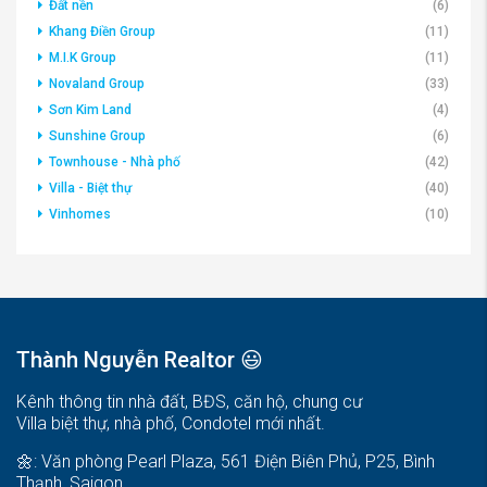
Đất nền
(6)
Khang Điền Group
(11)
M.I.K Group
(11)
Novaland Group
(33)
Sơn Kim Land
(4)
Sunshine Group
(6)
Townhouse - Nhà phố
(42)
Villa - Biệt thự
(40)
Vinhomes
(10)
Thành Nguyễn Realtor 😃
Kênh thông tin nhà đất, BĐS, căn hộ, chung cư
Villa biệt thự, nhà phố, Condotel mới nhất.
🌼: Văn phòng Pearl Plaza, 561 Điện Biên Phủ, P25, Bình
Thạnh, Saigon