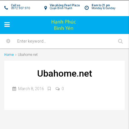
Call us
Văn phòng Pearl Plaza
8 am to 21 pm
0972.907.970
Quận Bình Thạnh
Monday to Sunday
Home
Ubahome.net
Ubahome.net
March 8, 2016
0