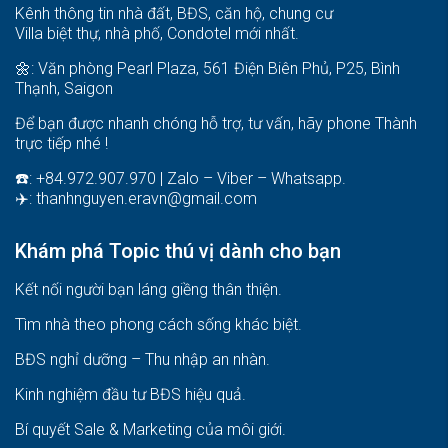
Kênh thông tin nhà đất, BĐS, căn hộ, chung cư
Villa biệt thự, nhà phố, Condotel mới nhất.
🌼: Văn phòng Pearl Plaza, 561 Điện Biên Phủ, P25, Bình
Thạnh, Saigon
Để bạn được nhanh chóng hỗ trợ, tư vấn, hãy phone Thành
trực tiếp nhé !
☎️: +84.972.907.970 | Zalo – Viber – Whatsapp.
✈️:
thanhnguyen.eravn@gmail.com
Khám phá Topic thú vị dành cho bạn
Kết nối người bạn láng giềng thân thiện.
Tìm nhà theo phong cách sống khác biệt
.
BĐS nghỉ dưỡng – Thu nhập an nhàn
.
Kinh nghiệm đầu tư BĐS hiệu quả
.
Bí quyết Sale & Marketing của môi giới
.