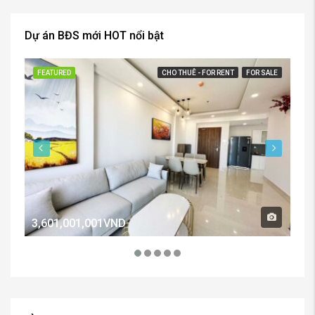
Dự án BĐS mới HOT nổi bật
FEATURED
CHO THUÊ - FOR RENT
FOR SALE
FE
3,601,001,001VND
2,