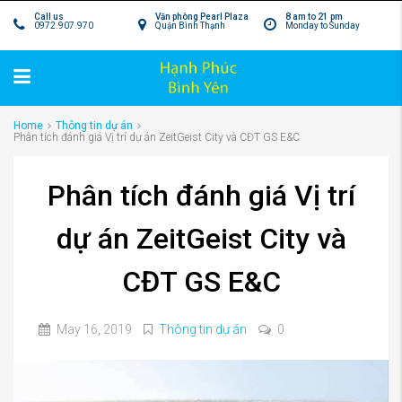
Call us
Văn phòng Pearl Plaza
8 am to 21 pm
0972.907.970
Quận Bình Thạnh
Monday to Sunday
Home
Thông tin dự án
Phân tích đánh giá Vị trí dự án ZeitGeist City và CĐT GS E&C
Phân tích đánh giá Vị trí
dự án ZeitGeist City và
CĐT GS E&C
May 16, 2019
Thông tin dự án
0