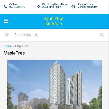
Call us
Văn phòng Pearl Plaza
8 am to 21 pm
0972.907.970
Quận Bình Thạnh
Monday to Sunday
Home
MapleTree
MapleTree