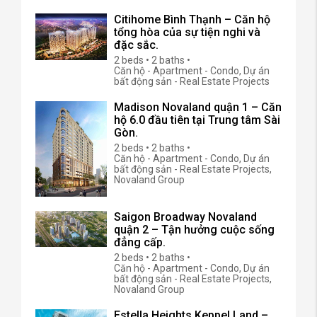
Citihome Bình Thạnh – Căn hộ
tổng hòa của sự tiện nghi và
đặc sắc.
2 beds • 2 baths •
Căn hộ - Apartment - Condo, Dự án
bất động sản - Real Estate Projects
Madison Novaland quận 1 – Căn
hộ 6.0 đầu tiên tại Trung tâm Sài
Gòn.
2 beds • 2 baths •
Căn hộ - Apartment - Condo, Dự án
bất động sản - Real Estate Projects,
Novaland Group
Saigon Broadway Novaland
quận 2 – Tận hưởng cuộc sống
đẳng cấp.
2 beds • 2 baths •
Căn hộ - Apartment - Condo, Dự án
bất động sản - Real Estate Projects,
Novaland Group
Estella Heights Keppel Land –