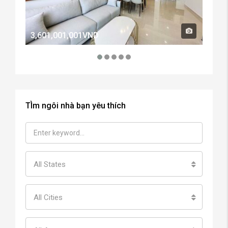
3,601,001,001VND
2,60
TÌm ngôi nhà bạn yêu thích
All States
All Cities