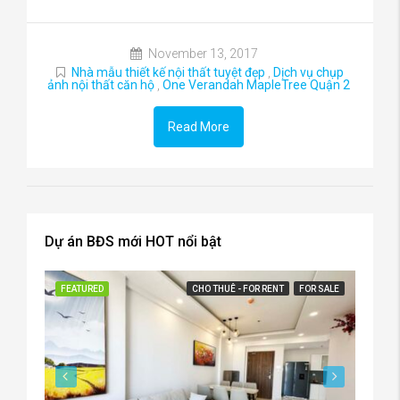
November 13, 2017
Nhà mẫu thiết kế nội thất tuyệt đẹp
,
Dịch vụ chụp
ảnh nội thất căn hộ
,
One Verandah MapleTree Quận 2
Read More
Dự án BĐS mới HOT nổi bật
FEATURED
CHO THUÊ - FOR RENT
FOR SALE
FEATU