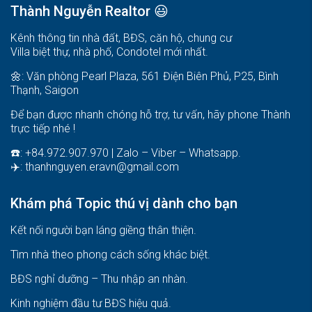
Thành Nguyễn Realtor 😃
Kênh thông tin nhà đất, BĐS, căn hộ, chung cư
Villa biệt thự, nhà phố, Condotel mới nhất.
🌼: Văn phòng Pearl Plaza, 561 Điện Biên Phủ, P25, Bình
Thạnh, Saigon
Để bạn được nhanh chóng hỗ trợ, tư vấn, hãy phone Thành
trực tiếp nhé !
☎️: +84.972.907.970 | Zalo – Viber – Whatsapp.
✈️:
thanhnguyen.eravn@gmail.com
Khám phá Topic thú vị dành cho bạn
Kết nối người bạn láng giềng thân thiện.
Tìm nhà theo phong cách sống khác biệt
.
BĐS nghỉ dưỡng – Thu nhập an nhàn
.
Kinh nghiệm đầu tư BĐS hiệu quả
.