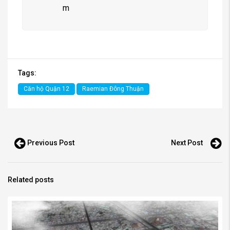
m
Tags:
Căn hộ Quận 12
Raemian Đông Thuận
Previous Post
Next Post
Related posts