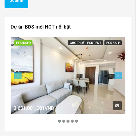
Dự án BĐS mới HOT nổi bật
FEATURED
CHO THUÊ - FOR RENT
FOR SALE
FE
3,601,001,001VND
2,