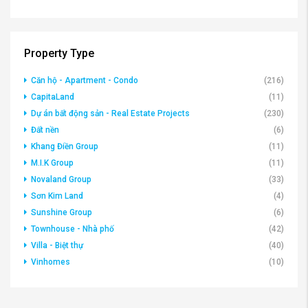
Property Type
Căn hộ - Apartment - Condo
(216)
CapitaLand
(11)
Dự án bất động sản - Real Estate Projects
(230)
Đất nền
(6)
Khang Điền Group
(11)
M.I.K Group
(11)
Novaland Group
(33)
Sơn Kim Land
(4)
Sunshine Group
(6)
Townhouse - Nhà phố
(42)
Villa - Biệt thự
(40)
Vinhomes
(10)