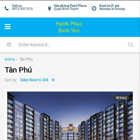
Call us
Văn phòng Pearl Plaza
8 am to 21 pm
0972.907.970
Quận Bình Thạnh
Monday to Sunday
Home
Tân Phú
Tân Phú
Date New to Old
Sort by:
RESALE