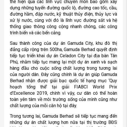
thể hiện qua các lĩnh vực chuyên môn bao gồm xây
dựng những tuyến đường quốc lộ, đường cao tốc, cầu,
đường hầm, đập nước, kỹ thuật thủy điện, thủy lực và
xử lý nước, cùng với đó là lĩnh vực đường sắt và hệ
thống giao thông công cộng nhanh chóng, các công
trình biển và các bến cảng.
Sau thành công của dự án Gamuda City, khu đô thị
đẳng cấp rộng trên 500ha, Gamuda Berhad quyết định
tiếp tục triển khai dự án Celadon City tại địa bàn Tân
Phú, nhằm tiếp tục mang lại một dự án xanh và sạch
hàng đầu cho cuộc sống chất lượng trong tương lai
của người dân. Đây cũng chính là dự án giúp Gamuda
Berhad nhận được giải bạc quốc tế hạng mục ‘Quy
hoạch tổng thể’ tại giải FIABCI World Prix
d’Excellence 2019, chính vì vậy, cư dân có thể hoàn
toàn yên tâm về môi trường sống của mình cũng như
chất lượng của mỗi căn hộ tại đây.
Trong tương lai, Gamuda Berhad sẽ tiếp tục mang đến
những dự án chất lượng hơn nữa tại thị trường BĐS