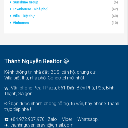
Sunshine Group
(6)
Townhouse - Nhà phố
(42)
Villa - Biệt thự
(40)
Vinhomes
(10)
Thành Nguyễn Realtor 😃
Kênh thông tin nhà đất, BĐS, căn hộ, chung cư
Villa biệt thự, nhà phố, Condotel mới nhất.
🌼: Văn phòng Pearl Plaza, 561 Điện Biên Phủ, P25, Bình
Thạnh, Saigon
Để bạn được nhanh chóng hỗ trợ, tư vấn, hãy phone Thành
trực tiếp nhé !
☎️: +84.972.907.970 | Zalo – Viber – Whatsapp.
✈️:
thanhnguyen.eravn@gmail.com