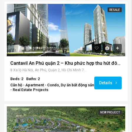
RESALE
Cantavil An Phú quận 2 – Khu phức hợp thu hút đông đảo cư dân số 1 khu Đông Sài Gòn.
8 Xa lộ Hà Nội, An Phú, Quận 2, Hồ Chí Minh 700000, Vietnam
Beds: 2
Baths: 2
Details
Căn hộ - Apartment - Condo, Dự án bất động sản
- Real Estate Projects
NEW PROJECT