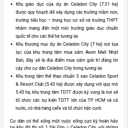
Khu giáo dục của dự án Celadon City (7.31 ha)
được quy hoạch để xây dựng các trường mầm non,
trường tiểu học – trung học cơ sở và trường THPT
nhằm mang đến một môi trường giáo dục chuẩn
quốc tế cho các thế hệ tương lai.
Khu thương mại dự án Celadon City (7 ha) nơi tọa
lạc của khu trung tâm mua sắm Aeon Mall Nhật
Bản, đây sẽ là địa điểm mua sắm giải trí đáng tin
cậy cho cư dân Celadon City trong tương lai.
Khu trung tâm thể thao chuẩn 5 sao Celadon Sport
& Resort Club (5.43 ha) được xây dụng với quy mô
5.43 ha, khu trung tâm TDTT được kỳ vọng là nơi sẽ
tổ chức các sự kiện TDTT lớn của TP. HCM và cả
nước, có nhà hàng cafe và tổ chức tiệc cưới.
Cư dân có thể sống một cuộc sống cực kỳ hoàn hảo
tại khu đô thị số 1 Sài Gòn – Celadon City, với những