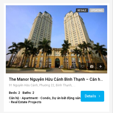
RESALE
UPDATING
The Manor Nguyễn Hữu Cảnh Bình Thạnh – Căn hộ kiến trúc Pháp đáng sống nhất trung tâm Thành phố.
91 Nguyễn Hữu Cảnh, Phường 22, Bình Thạnh, Hồ Chí Minh, Vietnam
Beds: 2
Baths: 2
Details
Căn hộ - Apartment - Condo, Dự án bất động sản
- Real Estate Projects