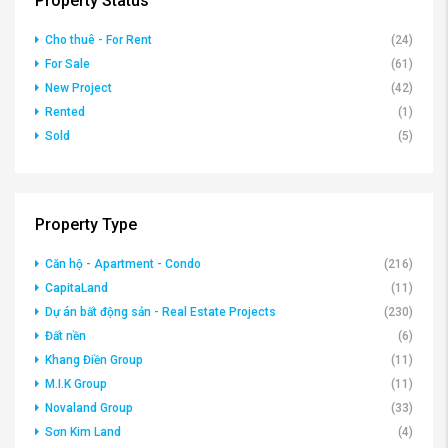
Cho thuê - For Rent
(24)
For Sale
(61)
New Project
(42)
Rented
(1)
Sold
(5)
Property Type
Căn hộ - Apartment - Condo
(216)
CapitaLand
(11)
Dự án bất động sản - Real Estate Projects
(230)
Đất nền
(6)
Khang Điền Group
(11)
M.I.K Group
(11)
Novaland Group
(33)
Sơn Kim Land
(4)