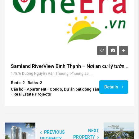
Samland RiverView Bình Thạnh – Nơi an cư lý tưởng số 1 cho người dân Thành phố.
178/6 Đường Nguyễn Văn Thương, Phường 25, Bình Thạnh, Hồ Chí Minh, Việt Nam
Beds: 2
Baths: 2
Details
Căn hộ - Apartment - Condo, Dự án bất động sản
- Real Estate Projects
NEXT
PREVIOUS
PROPERTY
PROPERTY