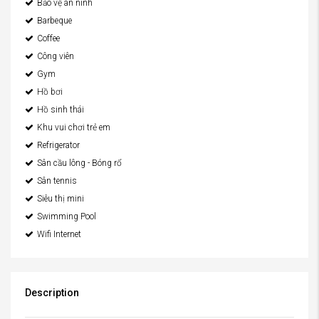
Bảo vệ an ninh
Barbeque
Coffee
Công viên
Gym
Hồ bơi
Hồ sinh thái
Khu vui chơi trẻ em
Refrigerator
Sân cầu lông - Bóng rổ
Sân tennis
Siêu thị mini
Swimming Pool
Wifi Internet
Description