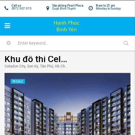
Call us
Văn phòng Pearl Plaza
8 am to 21 pm
0972.907.970
Quận Bình Thạnh
Monday to Sunday
Khu đô thị Celadon City Tân Phú – Thành phố xanh và hiện đại bậc nhất Sài Gòn.
Celadon City, Sơn Kỳ, Tân Phú, Hồ Chí Minh, Việt Nam
RESALE