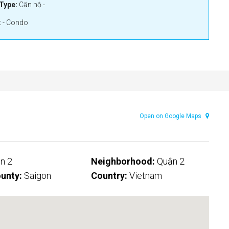
Type:
Căn hộ -
 - Condo
Open on Google Maps
n 2
Neighborhood:
Quận 2
unty:
Saigon
Country:
Vietnam