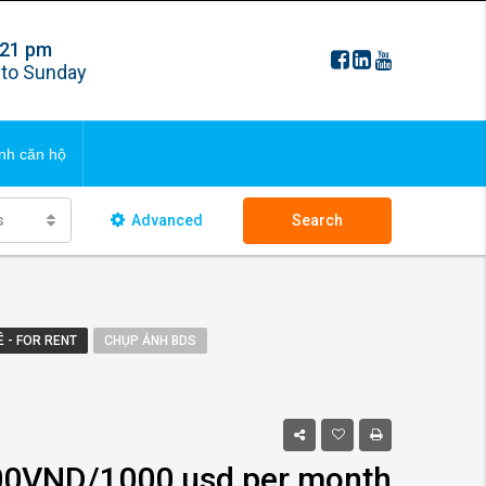
 21 pm
FAQS
to Sunday
ng bds
Updating
nh căn hộ
 ngôi nhà
s
Advanced
Search
FAQS
ng bds
Updating
 - FOR RENT
CHỤP ẢNH BDS
 ngôi nhà
00VND/1000 usd per month