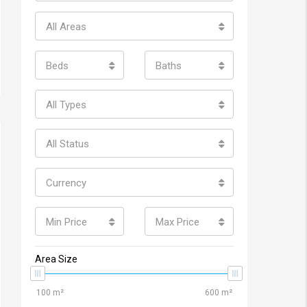
All Areas
Beds
Baths
All Types
All Status
Currency
Min Price
Max Price
Area Size