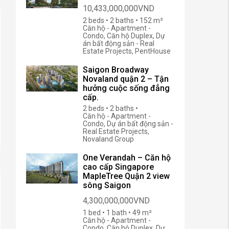
10,433,000,000VND
2 beds • 2 baths • 152 m²
Căn hộ - Apartment -
Condo, Căn hộ Duplex, Dự
án bất động sản - Real
Estate Projects, PentHouse
Saigon Broadway
Novaland quận 2 – Tận
hưởng cuộc sống đẳng
cấp.
2 beds • 2 baths •
Căn hộ - Apartment -
Condo, Dự án bất động sản -
Real Estate Projects,
Novaland Group
One Verandah – Căn hộ
cao cấp Singapore
MapleTree Quận 2 view
sông Saigon
4,300,000,000VND
1 bed • 1 bath • 49 m²
Căn hộ - Apartment -
Condo, Căn hộ Duplex, Dự