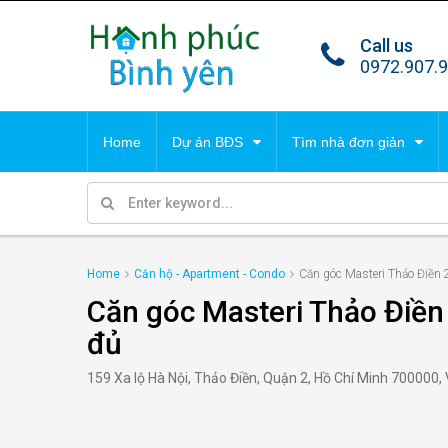
Call us
TIN TỔNG HỢP
DỰ 
0972.907.
Tất cả tin
Villa
Home
Dự án BĐS
Tìm nhà đơn giản
Park 
Malib
TIN TỔNG HỢP
DỰ 
Condo
Cana
Home
Căn hộ - Apartment - Condo
Căn góc Masteri Thảo Điền 
Tất cả tin
Villa
Căn góc Masteri Thảo Điền
Park 
đủ
159 Xa lộ Hà Nội, Thảo Điền, Quận 2, Hồ Chí Minh 700000,
Malib
Condo
Cana