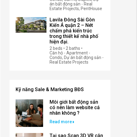
án bất động sản - Real
Estate Projects, PentHouse
Lavila Đông Sài Gòn
Kiến Á quận 2 – Nét
chấm phá kiến trúc
trong thiết kế nhà phố
hiện đại.
2 beds • 2 baths •
Căn hộ - Apartment -
Condo, Dự án bất động sản -
Real Estate Projects
Kỹ năng Sale & Marketing BĐS
Môi giới bất động sản
có nên làm website cá
nhân không ?
Read more
Tại sao Scan 3D VR căn