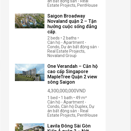
án bất động sản - Real
Estate Projects, PentHouse
Saigon Broadway
Novaland quận 2 – Tận
hưởng cuộc sống đẳng
cấp.
2 beds • 2 baths •
Căn hộ - Apartment -
Condo, Dự án bất động sản -
Real Estate Projects,
Novaland Group
One Verandah – Căn hộ
cao cấp Singapore
MapleTree Quận 2 view
sông Saigon
4,300,000,000VND
1 bed • 1 bath • 49 m²
Căn hộ - Apartment -
Condo, Căn hộ Duplex, Dự
án bất động sản - Real
Estate Projects, PentHouse
Lavila Đông Sài Gòn