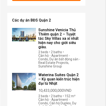
Các dự án BĐS Quận 2
Sunshine Venicia Thủ
Thiêm quận 2 – Tuyệt
tác Sky Villas xa xỉ nhất
hiện nay cho giới siêu
giàu.
2 beds • 2 baths •
Căn hộ - Apartment -
Condo, Dự án bất động sản -
Real Estate Projects,
Sunshine Group
Waterina Suites Quận 2
– Kỳ quan kiến trúc hiện
đại từ Nhật
10,433,000,000VND
2 beds • 2 baths • 152 m²
Căn hộ - Apartment -
Condo, Căn hộ Duplex, Dự