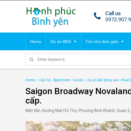
Call us
TIN TỔNG HỢP
DỰ 
0972.907.
Tất cả tin
Villa
Home
Dự án BĐS
Tìm nhà đơn giản
Park 
Malib
TIN TỔNG HỢP
DỰ 
Condo
Cana
Home
Căn hộ - Apartment - Condo
Dự án bất động sản - Real 
Tất cả tin
Villa
Saigon Broadway Novaland
Park 
cấp.
Mặt tiền, Đường Mai Chí Thọ, Phường Bình Khánh, Quận 2,
Malib
Condo
Cana