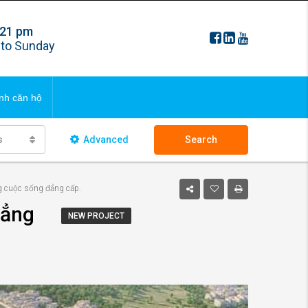
 21 pm
FAQS
to Sunday
ng bds
Updating
nh căn hộ
 ngôi nhà
s
Advanced
Search
FAQS
g cuộc sống đẳng cấp.
ng bds
Updating
đẳng
NEW PROJECT
 ngôi nhà