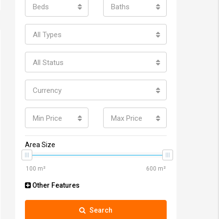
Beds
Baths
All Types
All Status
Currency
Min Price
Max Price
Area Size
Other Features
Search