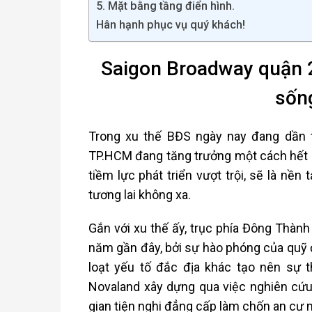
5. Mặt bằng tầng điển hình.
Hân hạnh phục vụ quý khách!
Saigon Broadway quận 2
sốn
Trong xu thế BĐS ngày nay đang dần t
TP.HCM đang tăng trưởng một cách hết s
tiềm lực phát triển vượt trội, sẽ là nề
tương lai không xa.
Gắn với xu thế ấy, trục phía Đông Thành 
năm gần đây, bởi sự hào phóng của quỹ 
loạt yếu tố đắc địa khác tạo nên sự 
Novaland xây dựng qua việc nghiên cứ
gian tiện nghi đẳng cấp làm chốn an cư 