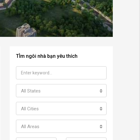
TÌm ngôi nhà bạn yêu thích
All States
All Cities
All Areas