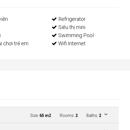
viên
Refrigerator
Siêu thị mini
i
Swimming Pool
i chơi trẻ em
Wifi Internet
Size:
65 m2
Rooms:
2
Baths:
2