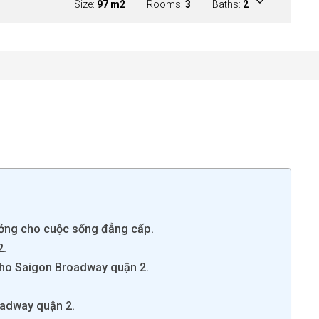
Size:
97 m2
Rooms:
3
Baths:
2
ưởng cho cuộc sống đẳng cấp.
2.
c cho Saigon Broadway quận 2.
oadway quận 2.