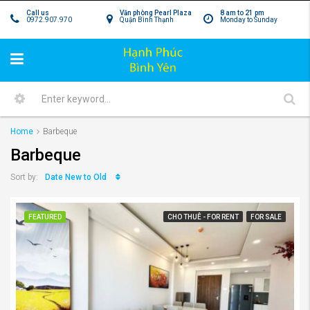
Call us
Văn phòng Pearl Plaza
8 am to 21 pm
0972.907.970
Quận Bình Thạnh
Monday to Sunday
Home
Barbeque
Barbeque
Date New to Old
Sort by:
FEATURED
CHO THUÊ - FOR RENT
FOR SALE