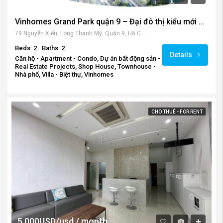
Vinhomes Grand Park quận 9 – Đại đô thị kiểu mới cho cư dân thành phố
79 Nguyễn Xiển, Long Thạnh Mỹ, Quận 9, Hồ Chí Minh 70000, Vietnam
Beds: 2
Baths: 2
Details
Căn hộ - Apartment - Condo, Dự án bất động sản -
Real Estate Projects, Shop House, Townhouse -
Nhà phố, Villa - Biệt thự, Vinhomes
CHO THUÊ - FOR RENT
5,000USD/usd / month