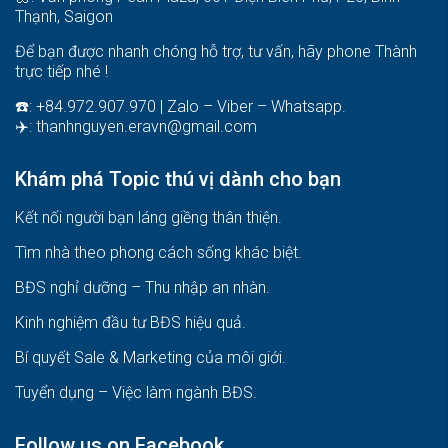
Thạnh, Saigon
Để bạn được nhanh chóng hỗ trợ, tư vấn, hãy phone Thành
trực tiếp nhé !
☎️: +84.972.907.970 | Zalo – Viber – Whatsapp.
✈️:
thanhnguyen.eravn@gmail.com
Khám phá Topic thú vị dành cho bạn
Kết nối người bạn láng giềng thân thiện.
Tìm nhà theo phong cách sống khác biệt
.
BĐS nghỉ dưỡng – Thu nhập an nhàn
.
Kinh nghiệm đầu tư BĐS hiệu quả
.
Bí quyết Sale & Marketing của môi giới
.
Tuyển dụng – Việc làm ngành BĐS
.
Follow us on Facebook