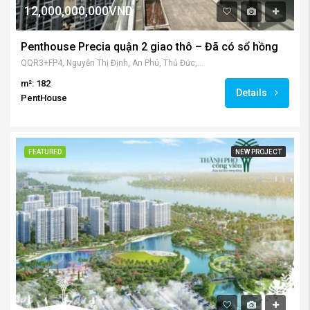
12,000,000,000VND
Penthouse Precia quận 2 giao thô – Đã có sổ hồng
QQR3+FP4, Nguyễn Thị Định, An Phú, Thủ Đức, Thành phố Hồ Chí Minh 700000, Việt Nam
m²: 182
Details
PentHouse
FEATURED
NEW PROJECT