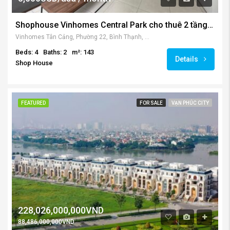
Shophouse Vinhomes Central Park cho thuê 2 tầng 143 m2
Vinhomes Tân Cảng, Phường 22, Bình Thạnh, Thành phố Hồ Chí Minh, Việt Nam
Beds: 4
Baths: 2
m²: 143
Details
Shop House
FEATURED
FOR SALE
VẠN PHÚC CITY
228,026,000,000VND
88,486,000,000VND