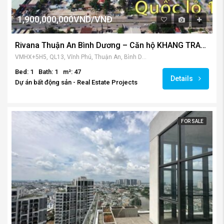
1,900,000,000VND/VNĐ
Rivana Thuận An Bình Dương – Căn hộ KHANG TRANG mặt tiền QL.13
VMHX+5H5, QL13, Vĩnh Phú, Thuận An, Bình Dương, Việt Nam
Bed: 1
Bath: 1
m²: 47
Details
Dự án bất động sản - Real Estate Projects
FOR SALE