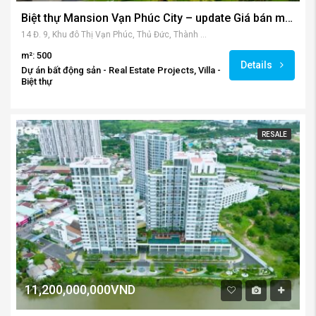
Biệt thự Mansion Vạn Phúc City – update Giá bán mới nhất 2023
14 Đ. 9, Khu đô Thị Vạn Phúc, Thủ Đức, Thành phố Hồ Chí Minh, Việt Nam
m²: 500
Details
Dự án bất động sản - Real Estate Projects, Villa -
Biệt thự
RESALE
11,200,000,000VND