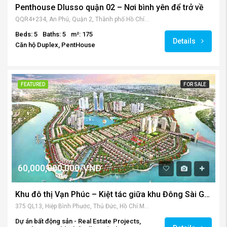
Penthouse Dlusso quận 02 – Nơi bình yên để trở về
QQR4+234, An Phú, Quận 2, Thành phố Hồ Chí Minh, Việt Nam
Beds: 5
Baths: 5
m²: 175
Details
Căn hộ Duplex, PentHouse
FEATURED
FOR SALE
60,000,000,000/VNĐ
Khu đô thị Vạn Phúc – Kiệt tác giữa khu Đông Sài Gòn
375 QL13, Hiệp Bình Phước, Thủ Đức, Hồ Chí Minh 700000, Vietnam
Dự án bất động sản - Real Estate Projects,