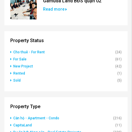
Gamuda Land BĐS quận 02
Read more
Property Status
Cho thuê - For Rent
(24)
For Sale
(61)
New Project
(42)
Rented
(1)
Sold
(5)
Property Type
Căn hộ - Apartment - Condo
(216)
CapitaLand
(11)