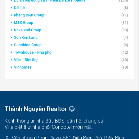
Dự án bất động sản - Real Estate Projects
(230)
Đất nền
(6)
Khang Điền Group
(11)
M.I.K Group
(11)
Novaland Group
(33)
Sơn Kim Land
(4)
Sunshine Group
(6)
Townhouse - Nhà phố
(42)
Villa - Biệt thự
(40)
Vinhomes
(10)
Thành Nguyễn Realtor 😃
Kênh thông tin nhà đất, BĐS, căn hộ, chung cư
Villa biệt thự, nhà phố, Condotel mới nhất.
🌼: Văn phòng Pearl Plaza, 561 Điện Biên Phủ, P25, Bình