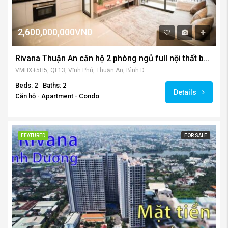
2,600,000,000VND
Rivana Thuận An căn hộ 2 phòng ngủ full nội thất bán – cho thuê
VMHX+5H5, QL13, Vĩnh Phú, Thuận An, Bình Dương, Việt Nam
Beds: 2
Baths: 2
Details
Căn hộ - Apartment - Condo
FEATURED
FOR SALE