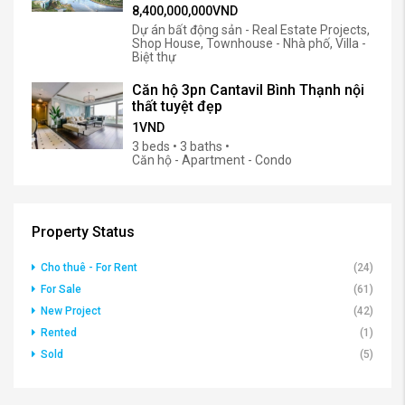
8,400,000,000VND
Dự án bất động sản - Real Estate Projects,
Shop House, Townhouse - Nhà phố, Villa -
Biệt thự
Căn hộ 3pn Cantavil Bình Thạnh nội
thất tuyệt đẹp
1VND
3 beds • 3 baths •
Căn hộ - Apartment - Condo
Property Status
Cho thuê - For Rent
(24)
For Sale
(61)
New Project
(42)
Rented
(1)
Sold
(5)