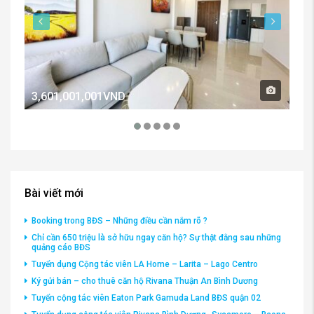
3,601,001,001VND
2,
Bài viết mới
Booking trong BĐS – Những điều cần nắm rõ ?
Chỉ cần 650 triệu là sở hữu ngay căn hộ? Sự thật đằng sau những
quảng cáo BĐS
Tuyển dụng Cộng tác viên LA Home – Larita – Lago Centro
Ký gửi bán – cho thuê căn hộ Rivana Thuận An Bình Dương
Tuyển cộng tác viên Eaton Park Gamuda Land BĐS quận 02