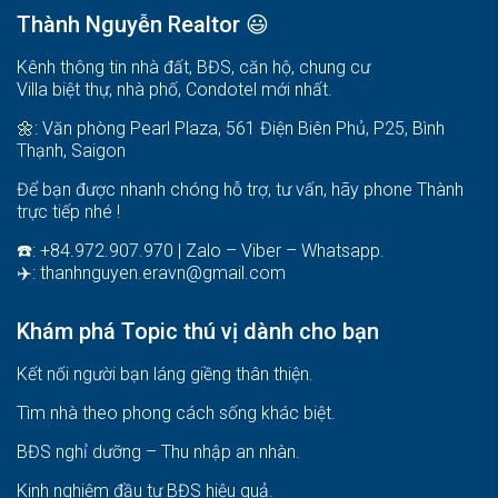
Thành Nguyễn Realtor 😃
Kênh thông tin nhà đất, BĐS, căn hộ, chung cư
Villa biệt thự, nhà phố, Condotel mới nhất.
🌼: Văn phòng Pearl Plaza, 561 Điện Biên Phủ, P25, Bình
Thạnh, Saigon
Để bạn được nhanh chóng hỗ trợ, tư vấn, hãy phone Thành
trực tiếp nhé !
☎️: +84.972.907.970 | Zalo – Viber – Whatsapp.
✈️:
thanhnguyen.eravn@gmail.com
Khám phá Topic thú vị dành cho bạn
Kết nối người bạn láng giềng thân thiện.
Tìm nhà theo phong cách sống khác biệt
.
BĐS nghỉ dưỡng – Thu nhập an nhàn
.
Kinh nghiệm đầu tư BĐS hiệu quả
.