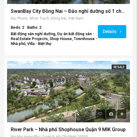
SwanBay City Đồng Nai – Đảo nghỉ dưỡng số 1 cho giới siêu giàu Thành phố.
Đại Phước, Nhơn Trạch, Đồng Nai, Việt Nam
Beds: 2
Baths: 2
Details
Bất động sản nghỉ dưỡng, Dự án bất động sản -
Real Estate Projects, Shop House, Townhouse -
Nhà phố, Villa - Biệt thự
RESALE
River Park – Nhà phố Shophouse Quận 9 MIK Group
Nội khu Hưng Phú, Quận 9, Hồ Chí Minh 700000, Việt Nam