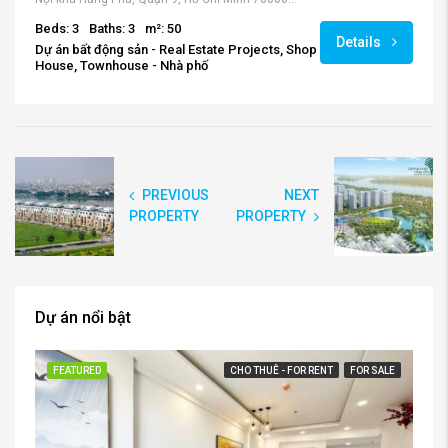
Beds: 3
Baths: 3
m²: 50
Details
Dự án bất động sản - Real Estate Projects, Shop
House, Townhouse - Nhà phố
PREVIOUS
NEXT
PROPERTY
PROPERTY
Dự án nổi bật
FEATURED
CHO THUÊ - FOR RENT
FOR SALE
FE