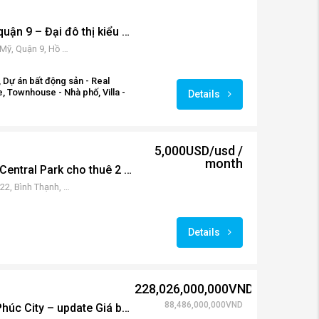
Vinhomes Grand Park quận 9 – Đại đô thị kiểu mới cho cư dân thành phố
79 Nguyễn Xiển, Long Thạnh Mỹ, Quận 9, Hồ Chí Minh 70000, Vietnam
 Dự án bất động sản - Real
, Townhouse - Nhà phố, Villa -
Details
5,000USD/usd /
month
Shophouse Vinhomes Central Park cho thuê 2 tầng 143 m2
Vinhomes Tân Cảng, Phường 22, Bình Thạnh, Thành phố Hồ Chí Minh, Việt Nam
Details
228,026,000,000VND
88,486,000,000VND
Biệt thự Mansion Vạn Phúc City – update Giá bán mới nhất 2023