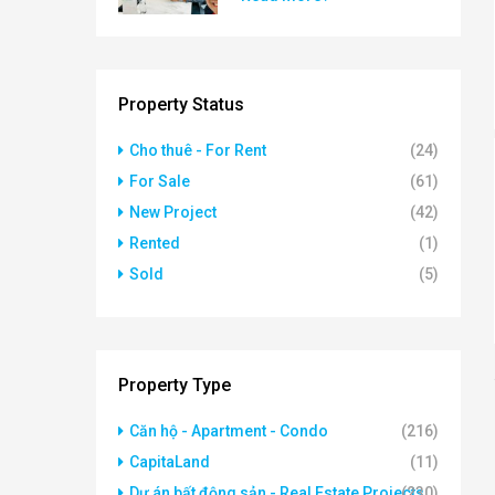
Property Status
Cho thuê - For Rent
(24)
For Sale
(61)
New Project
(42)
Rented
(1)
Sold
(5)
Property Type
Căn hộ - Apartment - Condo
(216)
CapitaLand
(11)
Dự án bất động sản - Real Estate Projects
(230)