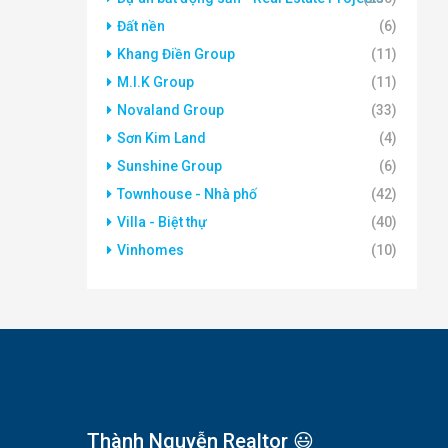
Đất nền
(6)
Khang Điền Group
(11)
M.I.K Group
(11)
Novaland Group
(33)
Sơn Kim Land
(4)
Sunshine Group
(6)
Townhouse - Nhà phố
(42)
Villa - Biệt thự
(40)
Vinhomes
(10)
Thành Nguyễn Realtor 😃