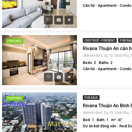
Căn hộ - Apartment - Condo
CHO THUÊ - FOR RENT
FOR SAL
FEATURED
Beds: 2
Baths: 2
Căn hộ - Apartment - Condo
FOR SALE
FEATURED
Bed: 1
Bath: 1
m²: 47
Dự án bất động sản - Real E