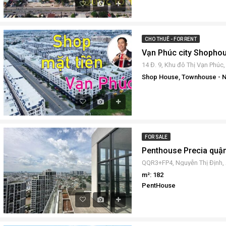
CHO THUÊ - FOR RENT
Shop House, Townhouse - N
FOR SALE
m²: 182
PentHouse