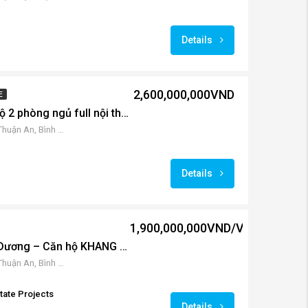
Details
2,600,000,000VND
E
Rivana Thuận An căn hộ 2 phòng ngủ full nội thất bán – cho thuê
VMHX+5H5, QL13, Vĩnh Phú, Thuận An, Bình Dương, Việt Nam
Details
1,900,000,000VND/VNĐ
Rivana Thuận An Bình Dương – Căn hộ KHANG TRANG mặt tiền QL.13
VMHX+5H5, QL13, Vĩnh Phú, Thuận An, Bình Dương, Việt Nam
state Projects
Details