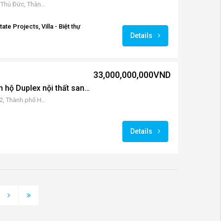
14 Đ. 9, Khu đô Thị Vạn Phúc, Thủ Đức, Thành phố Hồ Chí Minh, Việt Nam
ate Projects, Villa - Biệt thự
Details
33,000,000,000VND
Gateway Thảo Điền căn hộ Duplex nội thất sang xịn mịn
2 Lê Thước, Thảo Điền, Quận 2, Thành phố Hồ Chí Minh, Việt Nam
Details