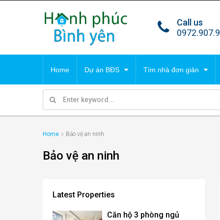
Call us
TIN TỔNG HỢP
DỰ 
0972.907.
Tất cả tin
Villa
Home
Dự án BĐS
Tìm nhà đơn giản
Park 
Malib
TIN TỔNG HỢP
DỰ 
Condo
Cana
Home
Bảo vệ an ninh
Tất cả tin
Villa
Bảo vệ an ninh
Park 
Malib
Latest Properties
Condo
Căn hộ 3 phòng ngủ
Cana