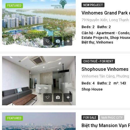
NEW PROJECT
FEATURED
Beds: 2
Baths: 2
Căn hộ - Apartment - Condo,
Estate Projects, Shop House
Biệt thự, Vinhomes
CHO THUÊ - FOR RENT
Beds: 4
Baths: 2
m²: 143
Shop House
FOR SALE
VẠN PHÚC CITY
FEATURED