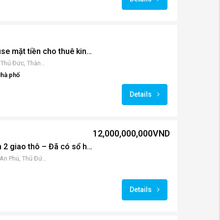
Vạn Phúc city Shophouse mặt tiền cho thuê kinh doanh
14 Đ. 9, Khu đô Thị Vạn Phúc, Thủ Đức, Thành phố Hồ Chí Minh, Việt Nam
hà phố
Details
12,000,000,000VND
Penthouse Precia quận 2 giao thô – Đã có sổ hồng
QQR3+FP4, Nguyễn Thị Định, An Phú, Thủ Đức, Thành phố Hồ Chí Minh 700000, Việt Nam
Details