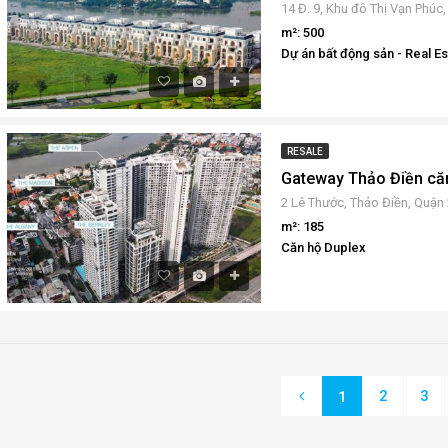
m²: 500
Dự án bất động sản - Real Est
RESALE
m²: 185
Căn hộ Duplex
2
3
1