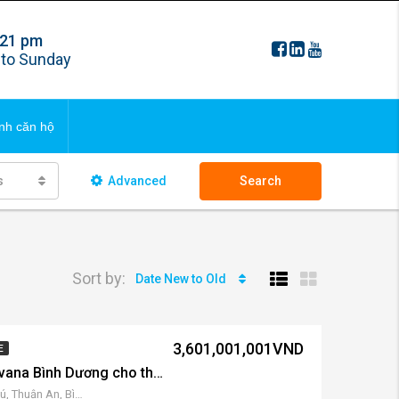
 21 pm
FAQS
to Sunday
ng bds
Updating
nh căn hộ
 ngôi nhà
s
Advanced
Search
FAQS
ng bds
Updating
Sort by:
Date New to Old
 ngôi nhà
3,601,001,001VND
E
Căn hộ 3 phòng ngủ Rivana Bình Dương cho thuê – và bán
17 Đại lộ Bình Dương, Vĩnh Phú, Thuận An, Bình Dương, Việt Nam