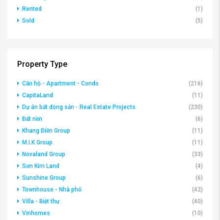
Rented
(1)
Sold
(5)
Property Type
Căn hộ - Apartment - Condo
(216)
CapitaLand
(11)
Dự án bất động sản - Real Estate Projects
(230)
Đất nền
(6)
Khang Điền Group
(11)
M.I.K Group
(11)
Novaland Group
(33)
Sơn Kim Land
(4)
Sunshine Group
(6)
Townhouse - Nhà phố
(42)
Villa - Biệt thự
(40)
Vinhomes
(10)