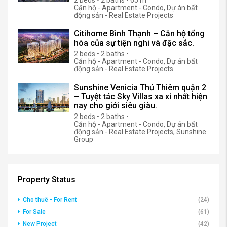
2 beds • 2 baths • 65 m²
Căn hộ - Apartment - Condo, Dự án bất
động sản - Real Estate Projects
Citihome Bình Thạnh – Căn hộ tổng
hòa của sự tiện nghi và đặc sắc.
2 beds • 2 baths •
Căn hộ - Apartment - Condo, Dự án bất
động sản - Real Estate Projects
Sunshine Venicia Thủ Thiêm quận 2
– Tuyệt tác Sky Villas xa xỉ nhất hiện
nay cho giới siêu giàu.
2 beds • 2 baths •
Căn hộ - Apartment - Condo, Dự án bất
động sản - Real Estate Projects, Sunshine
Group
Property Status
Cho thuê - For Rent
(24)
For Sale
(61)
New Project
(42)