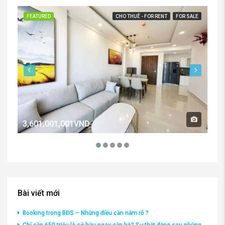
FEATURED
CHO THUÊ - FOR RENT
FOR SALE
FE
3,601,001,001VND
2,
Bài viết mới
Booking trong BĐS – Những điều cần nắm rõ ?