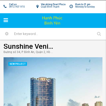
Call us
Văn phòng Pearl Plaza
8 am to 21 pm
0972.907.970
Quận Bình Thạnh
Monday to Sunday
Sunshine Venicia Thủ Thiêm quận 2 – Tuyệt tác Sky Villas xa xỉ nhất hiện nay cho giới siêu giàu.
Đường số 34, P. Bình An, Quận 2, Hồ Chí Minh, Việt Nam
NEW PROJECT