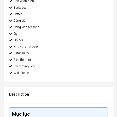
Bảo vệ an ninh
Barbeque
Coffee
Công viên
Công viên bờ sông
Gym
Hồ bơi
Khu vui chơi trẻ em
Refrigerator
Siêu thị mini
Swimming Pool
Wifi Internet
Description
Mục lục