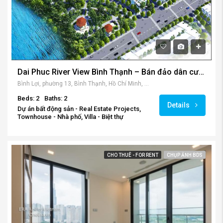
Dai Phuc River View Bình Thạnh – Bán đảo dân cư hiện đại với nhiều tiện ích hấp dẫn.
Bình Lợi, phường 13, Bình Thạnh, Hồ Chí Minh, Vietnam
Beds: 2
Baths: 2
Details
Dự án bất động sản - Real Estate Projects,
Townhouse - Nhà phố, Villa - Biệt thự
CHO THUÊ - FOR RENT
CHỤP ẢNH BDS