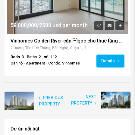
58,000,000/2500 usd per month
Vinhomes Golden River căn góc cho thuê tầng cao view sông
2 Đường Tôn Đức Thắng, Bến Nghé, Quận 1, Hồ Chí Minh, Việt Nam
Beds: 3
Baths: 2
m²: 112
Details
Căn hộ - Apartment - Condo, Vinhomes
NEXT
PREVIOUS
PROPERTY
PROPERTY
Dự án nổi bật