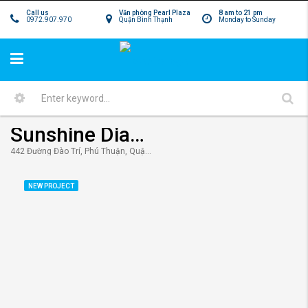
Call us
Văn phòng Pearl Plaza
8 am to 21 pm
0972.907.970
Quận Bình Thạnh
Monday to Sunday
Sunshine Diamond River quận 7 – “Resort” triệu đô đẳng cấp nhất bờ Nam Sài Gòn
442 Đường Đào Trí, Phú Thuận, Quận 7, Hồ Chí Minh, Việt Nam
NEW PROJECT