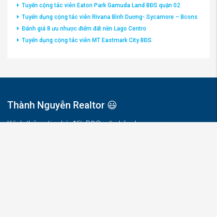
Tuyển cộng tác viên Eaton Park Gamuda Land BĐS quận 02
Tuyển dụng cộng tác viên Rivana Bình Dương- Sycamore – Bcons
Đánh giá 8 ưu nhược điểm đất nền Lago Centro
Tuyển dụng cộng tác viên MT Eastmark City BĐS
Thành Nguyễn Realtor 😃
Kênh thông tin nhà đất, BĐS, căn hộ, chung cư
Villa biệt thự, nhà phố, Condotel mới nhất.
🌼: Văn phòng Pearl Plaza, 561 Điện Biên Phủ, P25, Bình
Thạnh, Saigon
Để bạn được nhanh chóng hỗ trợ, tư vấn, hãy phone Thành
trực tiếp nhé !
☎️: +84.972.907.970 | Zalo – Viber – Whatsapp.
✈️:
thanhnguyen.eravn@gmail.com