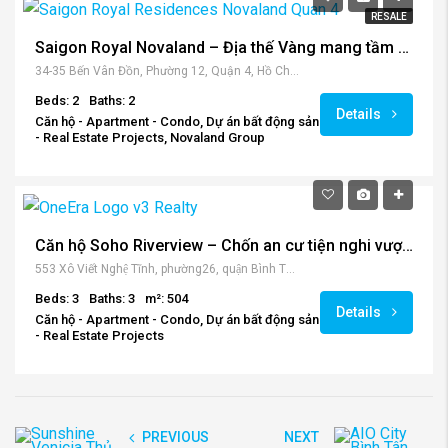
RESALE
Saigon Royal Novaland – Địa thế Vàng mang tầm nhìn vươn cao
34-35 Bến Vân Đồn, Phường 12, Quận 4, Hồ Chí Minh, Việt Nam
Beds: 2
Baths: 2
Details
Căn hộ - Apartment - Condo, Dự án bất động sản
- Real Estate Projects, Novaland Group
Căn hộ Soho Riverview – Chốn an cư tiện nghi vượt trội
553 Xô Viết Nghệ Tĩnh, phường26, quận Bình Thạnh
Beds: 3
Baths: 3
m²: 504
Details
Căn hộ - Apartment - Condo, Dự án bất động sản
- Real Estate Projects
PREVIOUS
NEXT