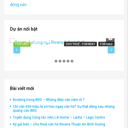
Dự án nổi bật
3,601,001,001VND
FEATURED
CHO THUÊ - FOR RENT
FOR SALE
FE
2,
Bài viết mới
Booking trong BĐS – Những điều cần nắm rõ ?
Chỉ cần 650 triệu là sở hữu ngay căn hộ? Sự thật đằng sau những
quảng cáo BĐS
Tuyển dụng Cộng tác viên LA Home – Larita – Lago Centro
Ký gửi bán – cho thuê căn hộ Rivana Thuận An Bình Dương