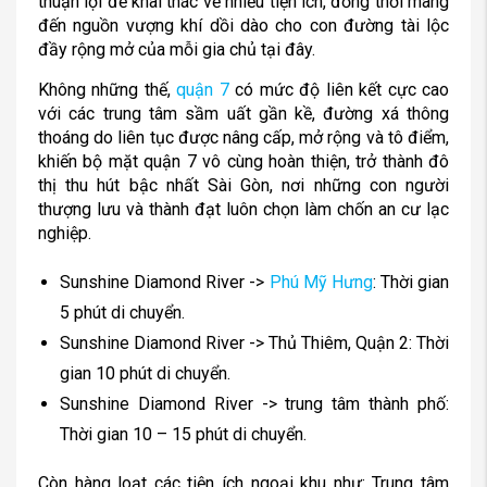
thuận lợi để khai thác về nhiều tiện ích, đồng thời mang
đến nguồn vượng khí dồi dào cho con đường tài lộc
đầy rộng mở của mỗi gia chủ tại đây.
Không những thế,
quận 7
có mức độ liên kết cực cao
với các trung tâm sầm uất gần kề, đường xá thông
thoáng do liên tục được nâng cấp, mở rộng và tô điểm,
khiến bộ mặt quận 7 vô cùng hoàn thiện, trở thành đô
thị thu hút bậc nhất Sài Gòn, nơi những con người
thượng lưu và thành đạt luôn chọn làm chốn an cư lạc
nghiệp.
Sunshine Diamond River ->
Phú Mỹ Hưng
: Thời gian
5 phút di chuyển.
Sunshine Diamond River -> Thủ Thiêm, Quận 2: Thời
gian 10 phút di chuyển.
Sunshine Diamond River -> trung tâm thành phố:
Thời gian 10 – 15 phút di chuyển.
Còn hàng loạt các tiện ích ngoại khu như: Trung tâm