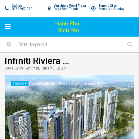
Call us
Văn phòng Pearl Plaza
8 am to 21 pm
0972.907.970
Quận Bình Thạnh
Monday to Sunday
Infiniti Riviera Point quận 7 – Giấc mơ Hawaii trong tầm tay
584 Huỳnh Tấn Phát, Tân Phú, Quận 7, Hồ Chí Minh, Việt Nam
FOR SALE