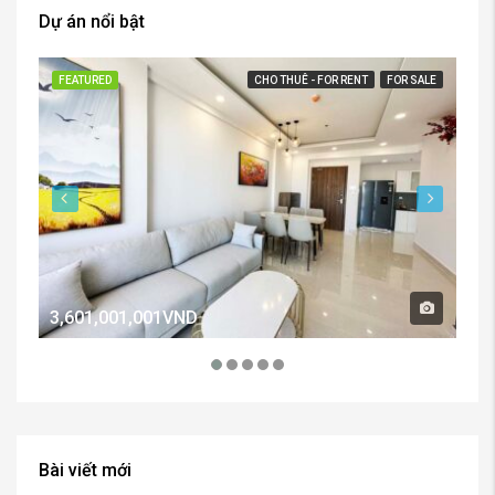
Dự án nổi bật
FEATURED
CHO THUÊ - FOR RENT
FOR SALE
FE
3,601,001,001VND
2,
Bài viết mới