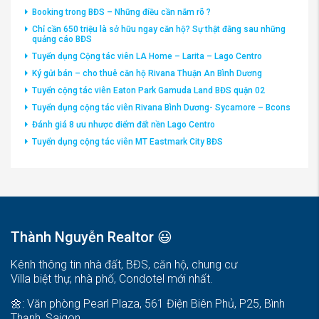
Booking trong BĐS – Những điều cần nắm rõ ?
Chỉ cần 650 triệu là sở hữu ngay căn hộ? Sự thật đằng sau những
quảng cáo BĐS
Tuyển dụng Cộng tác viên LA Home – Larita – Lago Centro
Ký gửi bán – cho thuê căn hộ Rivana Thuận An Bình Dương
Tuyển cộng tác viên Eaton Park Gamuda Land BĐS quận 02
Tuyển dụng cộng tác viên Rivana Bình Dương- Sycamore – Bcons
Đánh giá 8 ưu nhược điểm đất nền Lago Centro
Tuyển dụng cộng tác viên MT Eastmark City BĐS
Thành Nguyễn Realtor 😃
Kênh thông tin nhà đất, BĐS, căn hộ, chung cư
Villa biệt thự, nhà phố, Condotel mới nhất.
🌼: Văn phòng Pearl Plaza, 561 Điện Biên Phủ, P25, Bình
Thạnh, Saigon