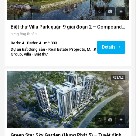
Biệt thự Villa Park quận 9 giai đoạn 2 – Compound Biệt thự cao cấp dành cho người thành đạt
bưng ông thoàn
Beds: 4
Baths: 4
m²: 333
Details
Dự án bất động sản - Real Estate Projects, M.I.K
Group, Villa - Biệt thự
RESALE
Green Star Sky Garden (Hưng Phát 5) – Tuyệt đỉnh không gian 5 sao đẹp nhất quận 7.