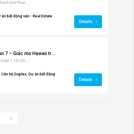
Lạc Long Quân, Tiến Thành, Thành phố Phan Thiết, Bình Thuận, Vietnam
 án bất động sản - Real Estate
Details
Infiniti Riviera Point quận 7 – Giấc mơ Hawaii trong tầm tay
584 Huỳnh Tấn Phát, Tân Phú, Quận 7, Hồ Chí Minh, Việt Nam
 Căn hộ Duplex, Dự án bất động
Details
3