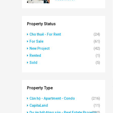
Property Status
Cho thuê - For Rent
(24)
For Sale
(61)
New Project
(42)
Rented
(1)
Sold
(5)
Property Type
Căn hộ - Apartment - Condo
(216)
CapitaLand
(11)
Dự án bất động sản - Real Estate Projects
(230)