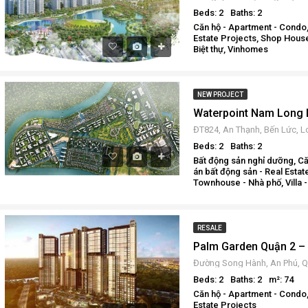
Beds: 2
Baths: 2
Căn hộ - Apartment - Condo,
Estate Projects, Shop House
Biệt thự, Vinhomes
NEW PROJECT
Beds: 2
Baths: 2
Bất động sản nghỉ dưỡng, Că
án bất động sản - Real Esta
Townhouse - Nhà phố, Villa - 
RESALE
Beds: 2
Baths: 2
m²: 74
Căn hộ - Apartment - Condo,
Estate Projects