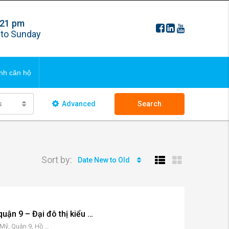
 21 pm
FAQS
to Sunday
ng bds
Updating
nh căn hộ
 ngôi nhà
s
Advanced
Search
FAQS
ng bds
Updating
Sort by:
Date New to Old
 ngôi nhà
Vinhomes Grand Park quận 9 – Đại đô thị kiểu mới cho cư dân thành phố
79 Nguyễn Xiển, Long Thạnh Mỹ, Quận 9, Hồ Chí Minh 70000, Vietnam