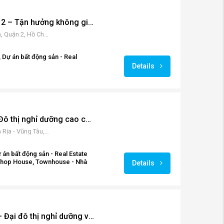
Paris Hoàng Kim Quận 2 – Tận hưởng không gian sống kiểu Pháp
25 Lương Định Của, P. Bình An, Quận 2, Hồ Chí Minh 700000, Vietnam
 Dự án bất động sản - Real
Details
Novaworld Hồ Tràm – Đô thị nghỉ dưỡng cao cấp số 1 miền Nam
Gần, Ven Biển, Xuyên Mộc, Bà Rịa - Vũng Tàu, Vietnam
 án bất động sản - Real Estate
 Shop House, Townhouse - Nhà
Details
Novaworld Phan Thiết– Đại đô thị nghỉ dưỡng với 8 cụm quy hoạch hấp dẫn