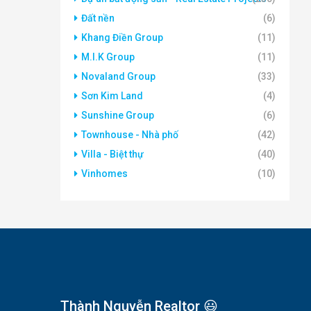
Đất nền
(6)
Khang Điền Group
(11)
M.I.K Group
(11)
Novaland Group
(33)
Sơn Kim Land
(4)
Sunshine Group
(6)
Townhouse - Nhà phố
(42)
Villa - Biệt thự
(40)
Vinhomes
(10)
Thành Nguyễn Realtor 😃