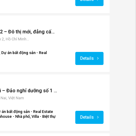
PhoDong Village quận 2 – Đô thị mới, đẳng cấp mới cho cư dân Thành phố.
Đồng Văn Cống, Cát Lái, Quận 2, Hồ Chí Minh, Vietnam
 Dự án bất động sản - Real
Details
SwanBay City Đồng Nai – Đảo nghỉ dưỡng số 1 cho giới siêu giàu Thành phố.
 Nai, Việt Nam
 án bất động sản - Real Estate
use - Nhà phố, Villa - Biệt thự
Details