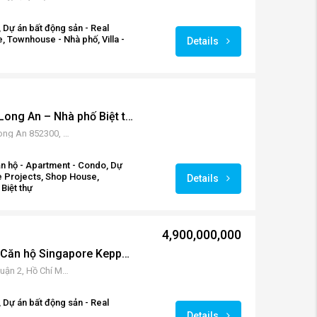
 Dự án bất động sản - Real
, Townhouse - Nhà phố, Villa -
Details
Waterpoint Nam Long Long An – Nhà phố Biệt thự và Shophouse
ĐT824, An Thạnh, Bến Lức, Long An 852300, Vietnam
n hộ - Apartment - Condo, Dự
te Projects, Shop House,
Details
Biệt thự
4,900,000,000
Palm Garden Quận 2 – Căn hộ Singapore Keppel Land
Đường Song Hành, An Phú, Quận 2, Hồ Chí Minh, Vietnam
 Dự án bất động sản - Real
Details