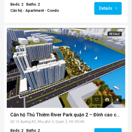
2,600,000,000VND
Rivana Thuận An căn hộ 2 phòng ngủ full nội thất bán – cho thuê
VMHX+5H5, QL13, Vĩnh Phú, Thuận An, Bình Dương, Việt Nam
Beds: 2
Baths: 2
Details
Căn hộ - Apartment - Condo
RESALE