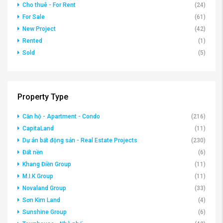
Căn hộ - Apartment - Condo, Dự án bất
động sản - Real Estate Projects, Novaland
Group
Property Status
Cho thuê - For Rent
(24)
For Sale
(61)
New Project
(42)
Rented
(1)
Sold
(5)
Property Type
Căn hộ - Apartment - Condo
(216)
CapitaLand
(11)
Dự án bất động sản - Real Estate Projects
(230)