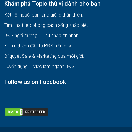
Để bạn được nhanh chóng hỗ trợ, tư vấn, hãy phone Thành
trực tiếp nhé !
☎️: +84.972.907.970 | Zalo – Viber – Whatsapp.
✈️:
thanhnguyen.eravn@gmail.com
Khám phá Topic thú vị dành cho bạn
Kết nối người bạn láng giềng thân thiện.
Tìm nhà theo phong cách sống khác biệt
.
BĐS nghỉ dưỡng – Thu nhập an nhàn
.
Kinh nghiệm đầu tư BĐS hiệu quả
.
Bí quyết Sale & Marketing của môi giới
.
Tuyển dụng – Việc làm ngành BĐS
.
Follow us on Facebook