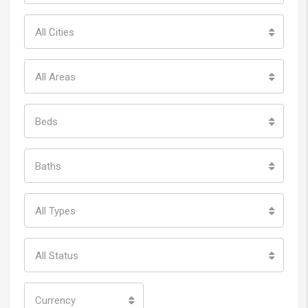
TÌm ngôi nhà bạn yêu thích
All States
All Cities
All Areas
Beds
Baths