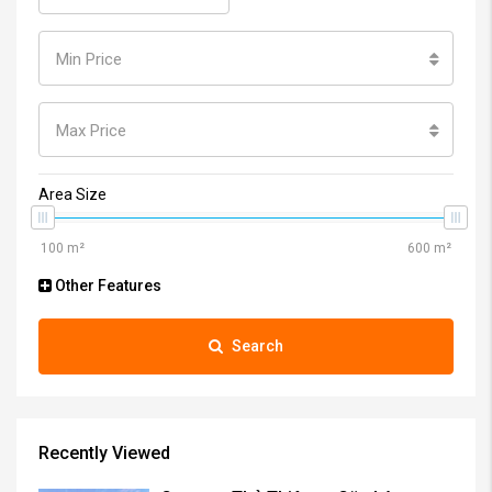
All Types
All Status
Currency
Min Price
Max Price
Area Size
Other Features