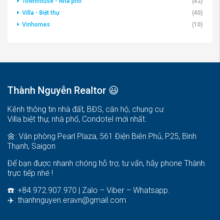
Đất nền
(6)
Khang Điền Group
(11)
M.I.K Group
(11)
Novaland Group
(33)
Sơn Kim Land
(4)
Sunshine Group
(6)
Townhouse - Nhà phố
(42)
Villa - Biệt thự
(40)
Vinhomes
(10)
Thành Nguyễn Realtor 😃
Kênh thông tin nhà đất, BĐS, căn hộ, chung cư
Villa biệt thự, nhà phố, Condotel mới nhất.
🌼: Văn phòng Pearl Plaza, 561 Điện Biên Phủ, P25, Bình
Thạnh, Saigon