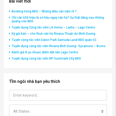
3,601,001,001VND
2,
Bài viết mới
Booking trong BĐS – Những điều cần nắm rõ ?
Chỉ cần 650 triệu là sở hữu ngay căn hộ? Sự thật đằng sau những
quảng cáo BĐS
Tuyển dụng Cộng tác viên LA Home – Larita – Lago Centro
Ký gửi bán – cho thuê căn hộ Rivana Thuận An Bình Dương
Tuyển cộng tác viên Eaton Park Gamuda Land BĐS quận 02
Tuyển dụng cộng tác viên Rivana Bình Dương- Sycamore – Bcons
Đánh giá 8 ưu nhược điểm đất nền Lago Centro
Tuyển dụng cộng tác viên MT Eastmark City BĐS