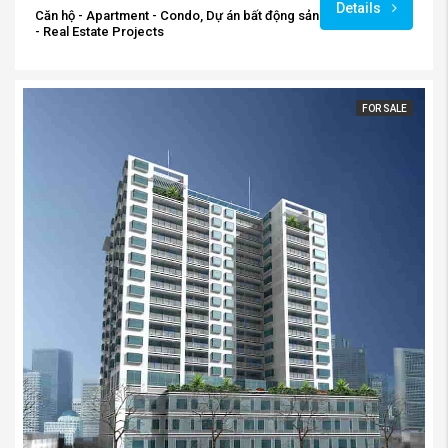
Căn hộ Thủ Thiêm River Park quận 2 – Đỉnh cao của sự thượng lưu
Số 10 đường R2, Khu phố 3, Quận 2, Hồ Chí Minh 700000, Vietnam
Beds: 2
Baths: 2
Details
Căn hộ - Apartment - Condo, Dự án bất động sản
- Real Estate Projects
FOR SALE