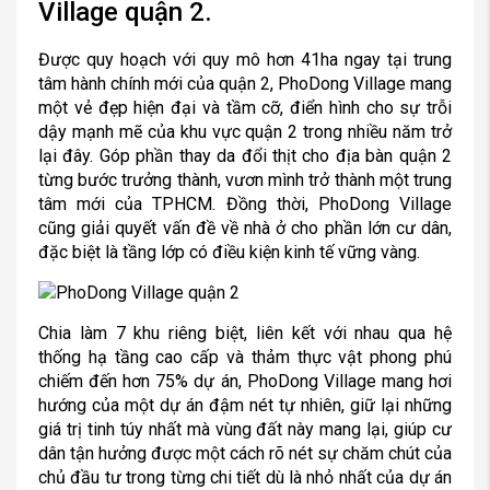
Village quận 2.
Được quy hoạch với quy mô hơn 41ha ngay tại trung
tâm hành chính mới của quận 2, PhoDong Village mang
một vẻ đẹp hiện đại và tầm cỡ, điển hình cho sự trỗi
dậy mạnh mẽ của khu vực quận 2 trong nhiều năm trở
lại đây. Góp phần thay da đổi thịt cho địa bàn quận 2
từng bước trưởng thành, vươn mình trở thành một trung
tâm mới của TPHCM. Đồng thời, PhoDong Village
cũng giải quyết vấn đề về nhà ở cho phần lớn cư dân,
đặc biệt là tầng lớp có điều kiện kinh tế vững vàng.
Chia làm 7 khu riêng biệt, liên kết với nhau qua hệ
thống hạ tầng cao cấp và thảm thực vật phong phú
chiếm đến hơn 75% dự án, PhoDong Village mang hơi
hướng của một dự án đậm nét tự nhiên, giữ lại những
giá trị tinh túy nhất mà vùng đất này mang lại, giúp cư
dân tận hưởng được một cách rõ nét sự chăm chút của
chủ đầu tư trong từng chi tiết dù là nhỏ nhất của dự án