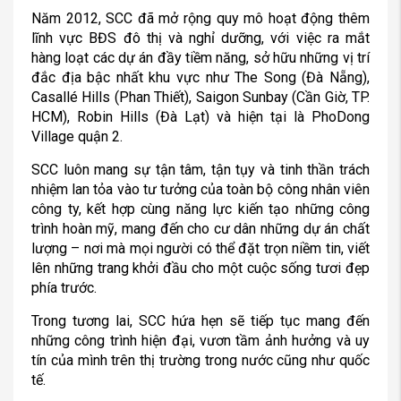
Năm 2012, SCC đã mở rộng quy mô hoạt động thêm
lĩnh vực BĐS đô thị và nghỉ dưỡng, với việc ra mắt
hàng loạt các dự án đầy tiềm năng, sở hữu những vị trí
đắc địa bậc nhất khu vực như The Song (Đà Nẵng),
Casallé Hills (Phan Thiết), Saigon Sunbay (Cần Giờ, TP.
HCM), Robin Hills (Đà Lạt) và hiện tại là PhoDong
Village quận 2.
SCC luôn mang sự tận tâm, tận tụy và tinh thần trách
nhiệm lan tỏa vào tư tưởng của toàn bộ công nhân viên
công ty, kết hợp cùng năng lực kiến tạo những công
trình hoàn mỹ, mang đến cho cư dân những dự án chất
lượng – nơi mà mọi người có thể đặt trọn niềm tin, viết
lên những trang khởi đầu cho một cuộc sống tươi đẹp
phía trước.
Trong tương lai, SCC hứa hẹn sẽ tiếp tục mang đến
những công trình hiện đại, vươn tầm ảnh hưởng và uy
tín của mình trên thị trường trong nước cũng như quốc
tế.