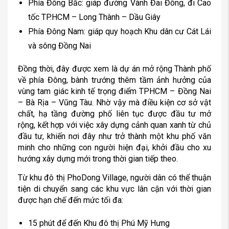
Phía Đông Bắc: giáp đường Vành Đai Đông, đi Cao
tốc TP.HCM – Long Thành – Dầu Giây
Phía Đông Nam: giáp quy hoạch Khu dân cư Cát Lái
và sông Đồng Nai
Đồng thời, đây được xem là dự án mở rộng Thành phố
về phía Đông, bành trướng thêm tầm ảnh hưởng của
vùng tam giác kinh tế trọng điểm TPHCM – Đồng Nai
– Bà Rịa – Vũng Tàu. Nhờ vậy mà điều kiện cơ sở vật
chất, hạ tầng đường phố liên tục được đầu tư mở
rộng, kết hợp với việc xây dựng cảnh quan xanh từ chủ
đầu tư, khiến nơi đây như trở thành một khu phố văn
minh cho những con người hiện đại, khởi đầu cho xu
hướng xây dựng mới trong thời gian tiếp theo.
Từ khu đô thị PhoDong Village, người dân có thể thuận
tiện di chuyển sang các khu vực lân cận với thời gian
được hạn chế đến mức tối đa:
15 phút để đến Khu đô thị Phú Mỹ Hưng