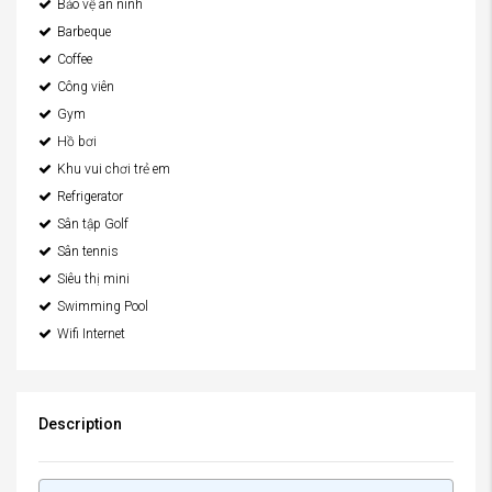
Bảo vệ an ninh
Barbeque
Coffee
Công viên
Gym
Hồ bơi
Khu vui chơi trẻ em
Refrigerator
Sân tập Golf
Sân tennis
Siêu thị mini
Swimming Pool
Wifi Internet
Description