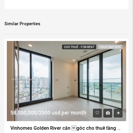
Hotline:
0972.907.970
<< Viber –
WhatsApp – Telegram
Email:
thanhnguyen.eravn@gmail.com
Similar Properties
CHO THUÊ - FOR RENT
CHỤP ẢNH BDS