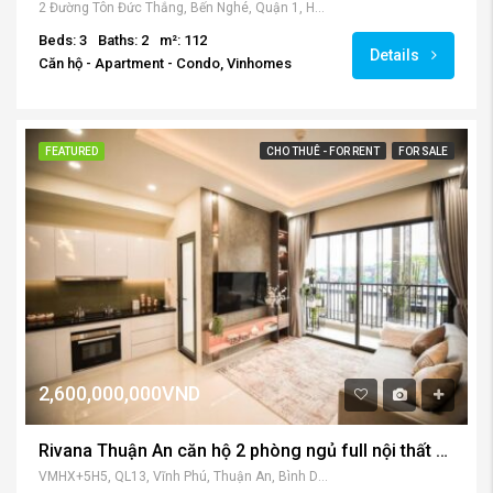
58,000,000/2500 usd per month
Vinhomes Golden River căn góc cho thuê tầng cao view sông
2 Đường Tôn Đức Thắng, Bến Nghé, Quận 1, Hồ Chí Minh, Việt Nam
Beds: 3
Baths: 2
m²: 112
Details
Căn hộ - Apartment - Condo, Vinhomes
FEATURED
CHO THUÊ - FOR RENT
FOR SALE