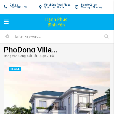
Call us
Văn phòng Pearl Plaza
8 am to 21 pm
0972.907.970
Quận Bình Thạnh
Monday to Sunday
PhoDong Village quận 2 – Đô thị mới, đẳng cấp mới cho cư dân Thành phố.
Đồng Văn Cống, Cát Lái, Quận 2, Hồ Chí Minh, Vietnam
RESALE