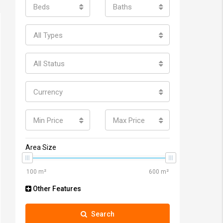
Beds
Baths
All Types
All Status
Currency
Min Price
Max Price
Area Size
Other Features
Search