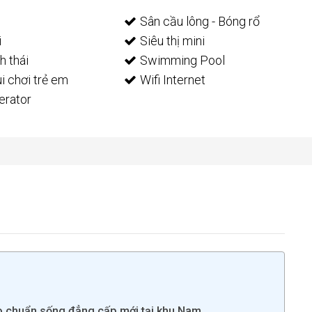
Sân cầu lông - Bóng rổ
i
Siêu thị mini
h thái
Swimming Pool
i chơi trẻ em
Wifi Internet
erator
o chuẩn sống đẳng cấp mới tại khu Nam.