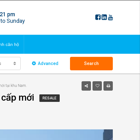
 21 pm
FAQS
to Sunday
ng bds
Updating
nh căn hộ
 ngôi nhà
s
Advanced
Search
FAQS
mới tại khu Nam.
ng bds
Updating
 cấp mới
RESALE
 ngôi nhà