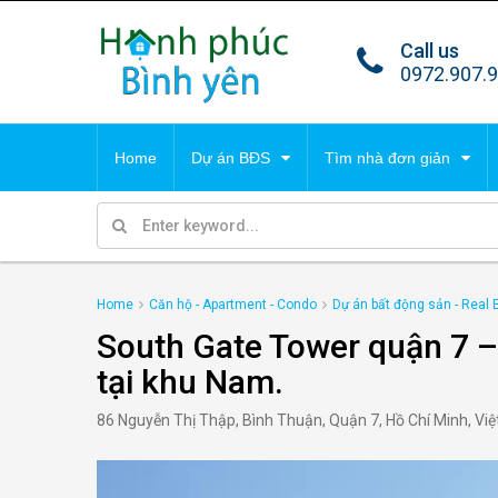
Call us
TIN TỔNG HỢP
DỰ 
0972.907.
Tất cả tin
Villa
Home
Dự án BĐS
Tìm nhà đơn giản
Park 
Malib
TIN TỔNG HỢP
DỰ 
Condo
Cana
Home
Căn hộ - Apartment - Condo
Dự án bất động sản - Real 
Tất cả tin
Villa
South Gate Tower quận 7 –
Park 
tại khu Nam.
86 Nguyễn Thị Thập, Bình Thuận, Quận 7, Hồ Chí Minh, Vi
Malib
Condo
Cana