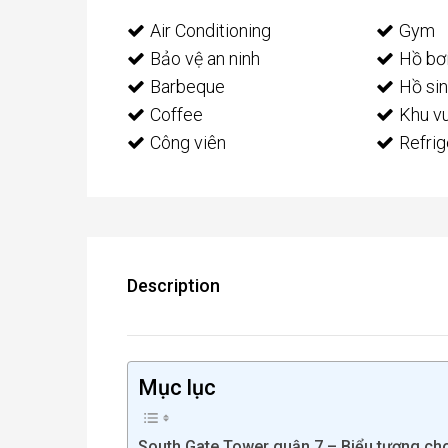
Air Conditioning
Gym
Bảo vệ an ninh
Hồ bơ
Barbeque
Hồ sin
Coffee
Khu vu
Công viên
Refrig
Description
Mục lục
South Gate Tower quận 7 – Biểu tượng ch