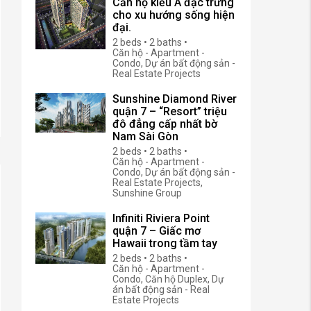
Căn hộ kiểu Á đặc trưng
cho xu hướng sống hiện
đại.
2 beds • 2 baths •
Căn hộ - Apartment -
Condo, Dự án bất động sản -
Real Estate Projects
Sunshine Diamond River
quận 7 – “Resort” triệu
đô đẳng cấp nhất bờ
Nam Sài Gòn
2 beds • 2 baths •
Căn hộ - Apartment -
Condo, Dự án bất động sản -
Real Estate Projects,
Sunshine Group
Infiniti Riviera Point
quận 7 – Giấc mơ
Hawaii trong tầm tay
2 beds • 2 baths •
Căn hộ - Apartment -
Condo, Căn hộ Duplex, Dự
án bất động sản - Real
Estate Projects