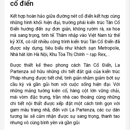
cổ điển
Kết hợp hoàn hảo giữa đường nét cổ điển kết hợp cùng
những hình khối hiện đại, trường phái kiến trúc Tân Cổ
Điển hướng đến sự đơn giản, không rườm rà, xa hoa
mà sang trọng, tinh tế. Thâm nhập vào Việt Nam từ thế
kỷ XIX, có rất nhiều công trình kiến trúc Tân Cổ Điển đã
được xây dựng, tiêu biểu như khách sạn Metropole,
Nhà hát lớn Hà Nội, Khu Tòa Thị Chính – rạp Rex,…
Được thiết kế theo phong cách Tân Cổ Điển, La
Partenza sở hữu những chi tiết đắt giá của kiến trúc
Pháp nhưng được tiết chế, tinh giản nhằm giảm bớt sự
cầu kỳ và gần gũi hơn với cuộc sống hiện đại. Với
những mảng tường kiên cố, hàng cột lớn vững chải,
mái vòm đặc trưng, trần nhà cao thoáng cùng những
chi tiết nội thất được xếp đặt một cách tinh gọn với
gam màu trang nhã, đến với La Partenza, các cư dân
tương lai sẽ cảm nhận được sự sang trọng, thanh tao
nhưng vô cùng bình yên và gần gũi.