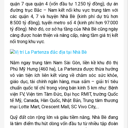
quận 7 qua quận 4 (vốn đầu tư 1.250 tỷ đồng); dự án
đường trục Bắc – Nam kết nối khu vực trung tâm với
các quận 4, 7 và huyện Nhà Bè (kinh phí dự trù hơn
8.500 tỷ đồng); tuyến metro số 4 (kinh phí hơn 97.000
tỷ đồng). Nhờ đó, cơ sở hạ tầng của Nhà Bè cũng ngày
càng được hoàn thiện và nâng cấp, nâng tầm giá trị kết
nối trong khu vực.
Nằm ngay trung tâm Nam Sài Gòn, liền kề khu đô thị
Phú Mỹ Hưng (460 ha), La Partenza được thừa hưởng
vô vàn tiện ích liên kết vùng về chăm sóc sức khỏe,
giáo dục, tài chính ngân hàng, mua sắm – giải trí tiêu
chuẩn quốc tế chỉ trong vòng bán kính 5 km như: Bệnh
viện FV, Viện tim Tâm Đức, Đại học RMIT, trường Quốc
tế Mỹ, Canada, Hàn Quốc, Nhật Bản, Trung tâm thương
mại Lotte Mart, Crescent Mall, SC Vivo City,…
Quỹ đất còn rộng lớn và giàu tiềm năng, Nhà Bè đang
là tâm điểm thu hút dòng vốn đầu tư từ nhiều tập đoàn