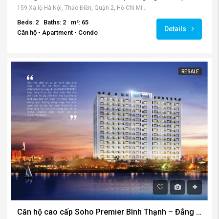
159 Xa lộ Hà Nội, Thảo Điền, Quận 2, Hồ Chí Minh 700000, Việt Nam
Beds: 2
Baths: 2
m²: 65
Details
Căn hộ - Apartment - Condo
RESALE
Căn hộ cao cấp Soho Premier Bình Thạnh – Đẳng cấp mới, xu hướng mới
636a Xô Viết Nghệ Tĩnh, Phường 25, Bình Thạnh, Hồ Chí Minh 700000, Vietnam