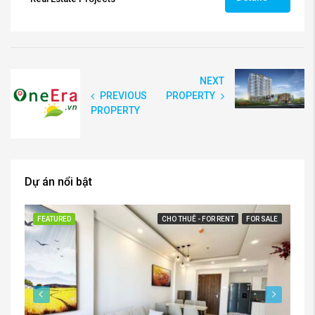
NEXT
PREVIOUS
PROPERTY
PROPERTY
Dự án nổi bật
FEATURED
CHO THUÊ - FOR RENT
FOR SALE
FE