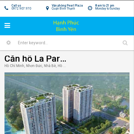
Call us
Văn phòng Pearl Plaza
8 am to 21 pm
0972.907.970
Quận Bình Thạnh
Monday to Sunday
Căn hộ La Partenza Nhà Bè – Kiến tạo giá trị sống đích thực
Hồ Chí Minh, Nhơn Đức, Nhà Bè, Hồ Chí Minh 70000, Việt Nam