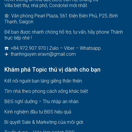
Villa biệt thự, nhà phố, Condotel mới nhất.
🌼: Văn phòng Pearl Plaza, 561 Điện Biên Phủ, P25, Bình
Thạnh, Saigon
Để bạn được nhanh chóng hỗ trợ, tư vấn, hãy phone Thành
trực tiếp nhé !
☎️: +84.972.907.970 | Zalo – Viber – Whatsapp.
✈️:
thanhnguyen.eravn@gmail.com
Khám phá Topic thú vị dành cho bạn
Kết nối người bạn láng giềng thân thiện.
Tìm nhà theo phong cách sống khác biệt
.
BĐS nghỉ dưỡng – Thu nhập an nhàn
.
Kinh nghiệm đầu tư BĐS hiệu quả
.
Bí quyết Sale & Marketing của môi giới
.
Tuyển dụng – Việc làm ngành BĐS
.