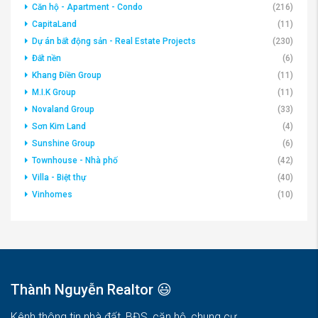
CapitaLand
(11)
Dự án bất động sản - Real Estate Projects
(230)
Đất nền
(6)
Khang Điền Group
(11)
M.I.K Group
(11)
Novaland Group
(33)
Sơn Kim Land
(4)
Sunshine Group
(6)
Townhouse - Nhà phố
(42)
Villa - Biệt thự
(40)
Vinhomes
(10)
Thành Nguyễn Realtor 😃
Kênh thông tin nhà đất, BĐS, căn hộ, chung cư