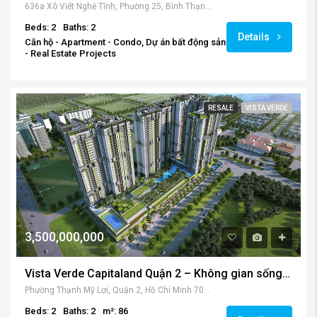
Beds: 2
Baths: 2
Details
Căn hộ - Apartment - Condo, Dự án bất động sản
- Real Estate Projects
RESALE
VISTA VERDE
3,500,000,000
Vista Verde Capitaland Quận 2 – Không gian sống xanh đẳng cấp
Phường Thạnh Mỹ Lợi, Quận 2, Hồ Chí Minh 70000, Vietnam
Beds: 2
Baths: 2
m²: 86
Details
Căn hộ - Apartment - Condo, CapitaLand, Dự án