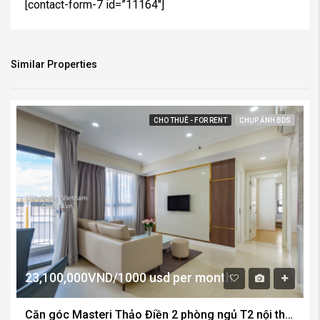
Similar Properties
CHO THUÊ - FOR RENT
CHỤP ẢNH BDS
23,100,000VND/1000 usd per month
Căn góc Masteri Thảo Điền 2 phòng ngủ T2 nội thất đầy đủ