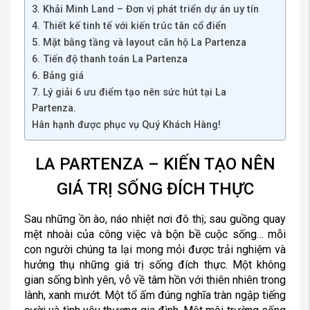
3. Khải Minh Land – Đơn vị phát triển dự án uy tín
4. Thiết kế tinh tế với kiến trúc tân cổ điển
5. Mặt bằng tầng và layout căn hộ La Partenza
6. Tiến độ thanh toán La Partenza
6. Bảng giá
7. Lý giải 6 ưu điểm tạo nên sức hút tại La
Partenza.
Hân hạnh được phục vụ Quý Khách Hàng!
LA PARTENZA – KIẾN TẠO NÊN
GIÁ TRỊ SỐNG ĐÍCH THỰC
Sau những ồn ào, náo nhiệt nơi đô thị; sau guồng quay
mệt nhoài của công việc và bộn bề cuộc sống… mỗi
con người chúng ta lại mong mỏi được trải nghiệm và
hưởng thụ những giá trị sống đích thực. Một không
gian sống bình yên, vỗ về tâm hồn với thiên nhiên trong
lành, xanh mướt. Một tổ ấm đúng nghĩa tràn ngập tiếng