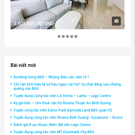
3,601,001,001VND
2,
Bài viết mới
Booking trong BĐS – Những điều cần nắm rõ ?
Chỉ cần 650 triệu là sở hữu ngay căn hộ? Sự thật đằng sau những
quảng cáo BĐS
Tuyển dụng Cộng tác viên LA Home – Larita – Lago Centro
Ký gửi bán – cho thuê căn hộ Rivana Thuận An Bình Dương
Tuyển cộng tác viên Eaton Park Gamuda Land BĐS quận 02
Tuyển dụng cộng tác viên Rivana Bình Dương- Sycamore – Bcons
Đánh giá 8 ưu nhược điểm đất nền Lago Centro
Tuyển dụng cộng tác viên MT Eastmark City BĐS