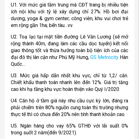
ích nội khu với tỷ lệ xây dựng chỉ 27%: Hồ bơi đại
dương; yoga & gym center; công viên, khu vui chơi trẻ
em rộng gần 1ha; bến tàu…vv.
U2. Toạ lạc tại mặt tiền đường Lê Văn Lương (sẽ mở
rộng thành 40m, đang làm các cầu dọc tuyến) kết nối
giao thông tốt và thừa hưởng toàn bộ tiện ích của các
đại đô thị lân cận như Phú Mỹ Hưng,
GS Metrocity
Hàn
Quốc…
U3. Mức giá hấp dẫn nhất khu vực, chỉ từ 1,2/ căn.
Chiết khấu thanh toán nhanh lên đến 12%. Giá trị tăng
cao khi hạ tầng khu vực hoàn thiện vào Quý I/2020
U4. Căn hộ ở tầm giá này nhu cầu cực kỳ lớn, đáng ra
phải chiếm trên 80% nguồn cung toàn thị trường nhưng
thực tế thì có chưa đến 20% nên tính thanh khoản cao.
U5. Ngân hàng cho vay 65% GTHĐ với lãi suất 0%
trong suốt 2 năm(đến 9/2021).