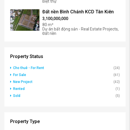
Đất nền Bình Chánh KCD Tân Kiên
3,100,000,000
80 m²
Dự án bất động sản - Real Estate Projects,
Đất nền
Property Status
Cho thuê - For Rent
(24)
For Sale
(61)
New Project
(42)
Rented
(1)
Sold
(5)
Property Type
Căn hộ - Apartment - Condo
(216)