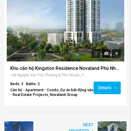
Khu căn hộ Kingston Residence Novaland Phú Nhuận – “Trên cả tuyệt vời” cho một căn hộ hạng sang
146 Nguyễn Văn Trỗi, Phường 8, Phú Nhuận, Phú Nhuận Hồ Chí Minh, Việt Nam
Beds: 2
Baths: 2
Details
Căn hộ - Apartment - Condo, Dự án bất động sản
- Real Estate Projects, Novaland Group
NEXT
PROPERTY