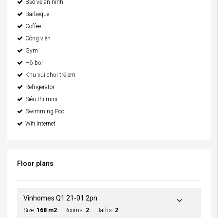
Bảo vệ an ninh
Barbeque
Coffee
Công viên
Gym
Hồ bơi
Khu vui chơi trẻ em
Refrigerator
Siêu thị mini
Swimming Pool
Wifi Internet
Floor plans
Vinhomes Q1 21-01 2pn
Size:
168 m2
Rooms:
2
Baths:
2