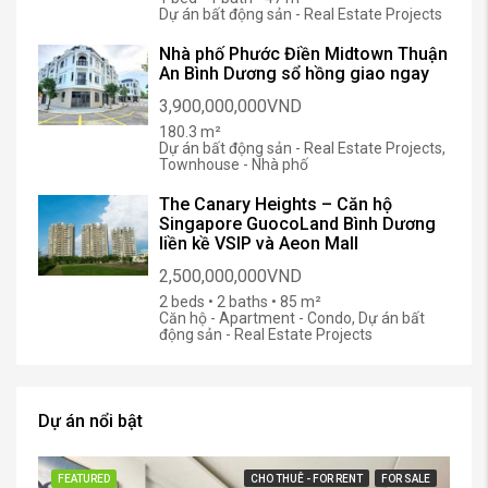
Dự án bất động sản - Real Estate Projects
Nhà phố Phước Điền Midtown Thuận
An Bình Dương sổ hồng giao ngay
3,900,000,000VND
180.3 m²
Dự án bất động sản - Real Estate Projects,
Townhouse - Nhà phố
The Canary Heights – Căn hộ
Singapore GuocoLand Bình Dương
liền kề VSIP và Aeon Mall
2,500,000,000VND
2 beds • 2 baths • 85 m²
Căn hộ - Apartment - Condo, Dự án bất
động sản - Real Estate Projects
Dự án nổi bật
FEATURED
CHO THUÊ - FOR RENT
FOR SALE
FE