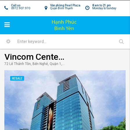
Call us
Văn phòng Pearl Plaza
8 am to 21 pm
0972.907.970
Quận Bình Thạnh
Monday to Sunday
Vincom Center Đồng Khởi quận 1 – Biểu tượng phồn hoa của TpHCM
72 Lê Thánh Tôn, Bến Nghé, Quận 1, Hồ Chí Minh, Vietnam
RESALE