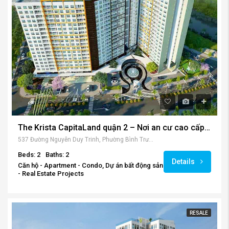
The Krista CapitaLand quận 2 – Nơi an cư cao cấp hàng đầu khu Đông.
537 Đường Nguyễn Duy Trinh, Phường Bình Trưng Đông, Quận 2, TPHCM.
Beds: 2
Baths: 2
Details
Căn hộ - Apartment - Condo, Dự án bất động sản
- Real Estate Projects
RESALE