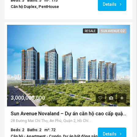
Beds: 5
Baths: 5
m²: 175
Details
Căn hộ Duplex, PentHouse
RESALE
SUN AVENUE Q2
3,000,000,000
Sun Avenue Novaland – Dự án căn hộ cao cấp quận 2
28 Đường Mai Chí Thọ, An Phú, Quận 2, Hồ Chí Minh, Vietnam
Beds: 2
Baths: 2
m²: 72
Details
Căn hộ - Apartment - Condo, Dự án bất động sản