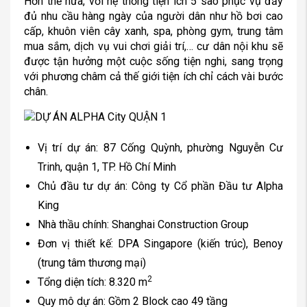
Hơn thế nữa, với hệ thống tiện ích 5 sao phục vụ đầy
đủ nhu cầu hàng ngày của người dân như hồ bơi cao
cấp, khuôn viên cây xanh, spa, phòng gym, trung tâm
mua sắm, dịch vụ vui chơi giải trí,… cư dân nội khu sẽ
được tận hưởng một cuộc sống tiện nghi, sang trọng
với phương châm cả thế giới tiện ích chỉ cách vài bước
chân.
Vị trí dự án: 87 Cống Quỳnh, phường Nguyễn Cư
Trinh, quận 1, TP. Hồ Chí Minh
Chủ đầu tư dự án: Công ty Cổ phần Đầu tư Alpha
King
Nhà thầu chính: Shanghai Construction Group
Đơn vị thiết kế: DPA Singapore (kiến trúc), Benoy
(trung tâm thương mại)
2
Tổng diện tích: 8.320 m
Quy mô dự án: Gồm 2 Block cao 49 tầng