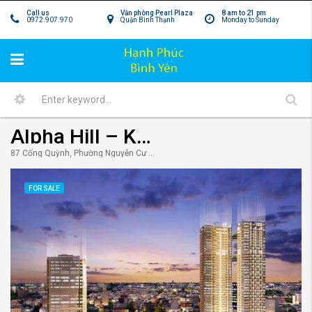
Call us
Văn phòng Pearl Plaza
8 am to 21 pm
0972.907.970
Quận Bình Thạnh
Monday to Sunday
Alpha Hill – Khu phức hợp căn hộ cao cấp quận 1
87 Cống Quỳnh, Phường Nguyễn Cư Trinh, Quận 1, Hồ Chí Minh, Vietnam
FOR SALE