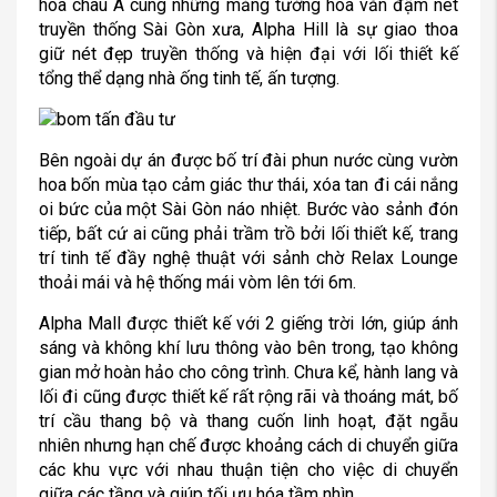
hóa châu Á cùng những mảng tường hoa văn đậm nét
truyền thống Sài Gòn xưa, Alpha Hill là sự giao thoa
giữ nét đẹp truyền thống và hiện đại với lối thiết kế
tổng thể dạng nhà ống tinh tế, ấn tượng.
Bên ngoài dự án được bố trí đài phun nước cùng vườn
hoa bốn mùa tạo cảm giác thư thái, xóa tan đi cái nắng
oi bức của một Sài Gòn náo nhiệt. Bước vào sảnh đón
tiếp, bất cứ ai cũng phải trầm trồ bởi lối thiết kế, trang
trí tinh tế đầy nghệ thuật với sảnh chờ Relax Lounge
thoải mái và hệ thống mái vòm lên tới 6m.
Alpha Mall được thiết kế với 2 giếng trời lớn, giúp ánh
sáng và không khí lưu thông vào bên trong, tạo không
gian mở hoàn hảo cho công trình. Chưa kể, hành lang và
lối đi cũng được thiết kế rất rộng rãi và thoáng mát, bố
trí cầu thang bộ và thang cuốn linh hoạt, đặt ngẫu
nhiên nhưng hạn chế được khoảng cách di chuyển giữa
các khu vực với nhau thuận tiện cho việc di chuyển
giữa các tầng và giúp tối ưu hóa tầm nhìn.