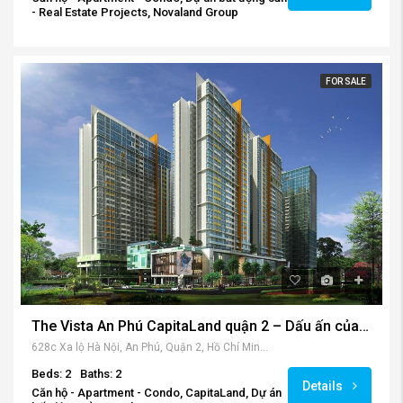
- Real Estate Projects, Novaland Group
FOR SALE
The Vista An Phú CapitaLand quận 2 – Dấu ấn của sự đẳng cấp
628c Xa lộ Hà Nội, An Phú, Quận 2, Hồ Chí Minh 700000, Vietnam
Beds: 2
Baths: 2
Details
Căn hộ - Apartment - Condo, CapitaLand, Dự án