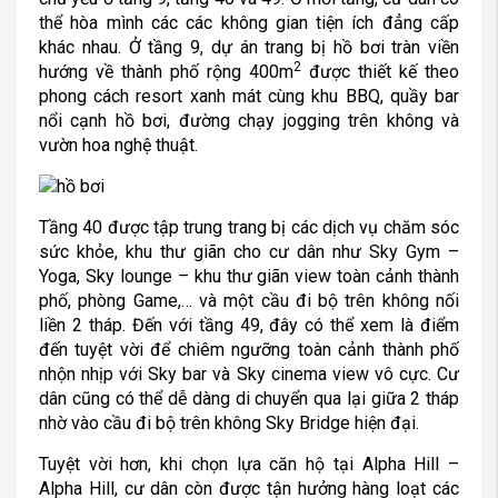
thể hòa mình các các không gian tiện ích đẳng cấp
khác nhau. Ở tầng 9, dự án trang bị hồ bơi tràn viền
2
hướng về thành phố rộng 400m
được thiết kế theo
phong cách resort xanh mát cùng khu BBQ, quầy bar
nổi cạnh hồ bơi, đường chạy jogging trên không và
vườn hoa nghệ thuật.
Tầng 40 được tập trung trang bị các dịch vụ chăm sóc
sức khỏe, khu thư giãn cho cư dân như Sky Gym –
Yoga, Sky lounge – khu thư giãn view toàn cảnh thành
phố, phòng Game,… và một cầu đi bộ trên không nối
liền 2 tháp. Đến với tầng 49, đây có thể xem là điểm
đến tuyệt vời để chiêm ngưỡng toàn cảnh thành phố
nhộn nhịp với Sky bar và Sky cinema view vô cực. Cư
dân cũng có thể dễ dàng di chuyển qua lại giữa 2 tháp
nhờ vào cầu đi bộ trên không Sky Bridge hiện đại.
Tuyệt vời hơn, khi chọn lựa căn hộ tại Alpha Hill –
Alpha Hill, cư dân còn được tận hưởng hàng loạt các