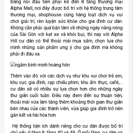
Đáng nói đầu tiên phải kể đến 8 tầng thương mại
Alpha Mall, nơi đây được bố trí với hệ thống trung tâm
thương mại, shophouse cùng hàng loạt dịch vụ vui
chơi giải trí, rèn luyện sức khỏe cho gia đình cư dân.
Không cần phải quá bận tâm về những ngày nắng nóng
của Sài Gòn với kẹt xe và khói bụi, thì nay với Alpha
Hill cư dân có thể thoải mái mua sắm, chọn lựa cho
mình những sản phẩm ưng ý cho gia đình mà không
phải đi đâu xa.
Thêm vào đó với các dịch vụ như khu vui chơi trẻ em,
khu vực gia đình, rạp chiếu phim, khu ẩm thực, café,…
cư dân sẽ có nhiều sự lựa chọn hơn cho những ngày
thư giãn cuối tuần. Điều này đem đến sự thuận tiện,
thoải mái vừa làm tăng thêm khoảng thời gian thư giãn
bên nhau của các thành viên, vừa giúp gia đình trở nên
gắn kết và hài hòa hơn.
Hệ thống tiện ích dành riêng cho cư dân được bố trí
chủ yếu ở tầng 9, tầng 40 và 49. Ở mỗi tầng, cư dân có