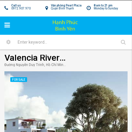
Call us
Văn phòng Pearl Plaza
8 am to 21 pm
0972.907.970
Quận Bình Thạnh
Monday to Sunday
Valencia Riverside Quận 9 – Nhà phố kiến trúc Địa Trung Hải
Đường Nguyễn Duy Trinh, Hồ Chí Minh, Việt Nam
FOR SALE