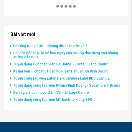
3,601,001,001VND
2,
Bài viết mới
Booking trong BĐS – Những điều cần nắm rõ ?
Chỉ cần 650 triệu là sở hữu ngay căn hộ? Sự thật đằng sau những
quảng cáo BĐS
Tuyển dụng Cộng tác viên LA Home – Larita – Lago Centro
Ký gửi bán – cho thuê căn hộ Rivana Thuận An Bình Dương
Tuyển cộng tác viên Eaton Park Gamuda Land BĐS quận 02
Tuyển dụng cộng tác viên Rivana Bình Dương- Sycamore – Bcons
Đánh giá 8 ưu nhược điểm đất nền Lago Centro
Tuyển dụng cộng tác viên MT Eastmark City BĐS