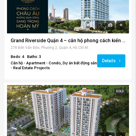
Grand Riverside Quận 4 – căn hộ phong cách kiến trúc Châu Âu
278 Bến Vân Đồn, Phường 2, Quận 4, Hồ Chí Minh, Vietnam
Beds: 4
Baths: 3
Details
Căn hộ - Apartment - Condo, Dự án bất động sản
- Real Estate Projects
SOLD