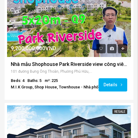
RESALE
9,200,000,000VND
Nhà mẫu Shophouse Park Riverside view công viên thoáng mát
101 đường Bưng Ông Thoàn, Phường Phú Hữu, Quận 9, Thành phố Hồ Chí Minh 700000, Vietnam
Beds: 4
Baths: 5
m²: 225
Details
M.I.K Group, Shop House, Townhouse - Nhà phố
RESALE