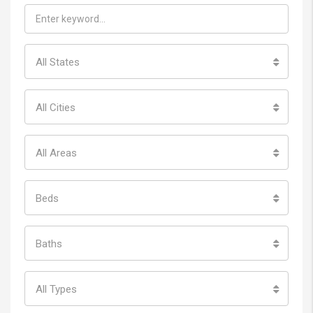
TÌm ngôi nhà bạn yêu thích
All States
All Cities
All Areas
Beds
Baths