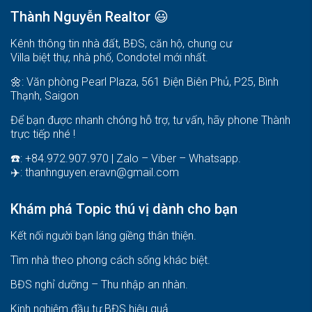
Thành Nguyễn Realtor 😃
Kênh thông tin nhà đất, BĐS, căn hộ, chung cư
Villa biệt thự, nhà phố, Condotel mới nhất.
🌼: Văn phòng Pearl Plaza, 561 Điện Biên Phủ, P25, Bình
Thạnh, Saigon
Để bạn được nhanh chóng hỗ trợ, tư vấn, hãy phone Thành
trực tiếp nhé !
☎️: +84.972.907.970 | Zalo – Viber – Whatsapp.
✈️:
thanhnguyen.eravn@gmail.com
Khám phá Topic thú vị dành cho bạn
Kết nối người bạn láng giềng thân thiện.
Tìm nhà theo phong cách sống khác biệt
.
BĐS nghỉ dưỡng – Thu nhập an nhàn
.