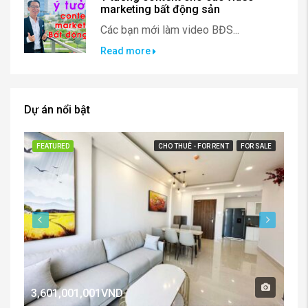
Ý tưởng content cho các video
marketing bất động sản
Các bạn mới làm video BĐS...
Read more
Dự án nổi bật
FEATURED
CHO THUÊ - FOR RENT
FOR SALE
FE