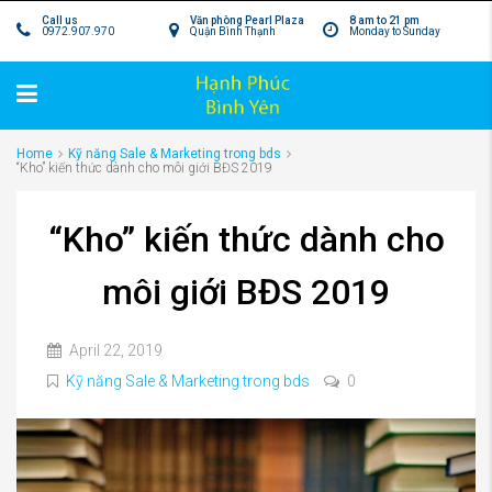
Call us
Văn phòng Pearl Plaza
8 am to 21 pm
0972.907.970
Quận Bình Thạnh
Monday to Sunday
Home
Kỹ năng Sale & Marketing trong bds
“Kho” kiến thức dành cho môi giới BĐS 2019
“Kho” kiến thức dành cho
môi giới BĐS 2019
April 22, 2019
Kỹ năng Sale & Marketing trong bds
0