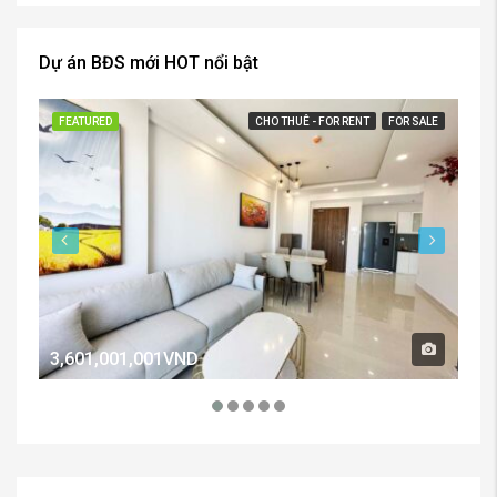
Dự án BĐS mới HOT nổi bật
FEATURED
CHO THUÊ - FOR RENT
FOR SALE
FE
3,601,001,001VND
2,