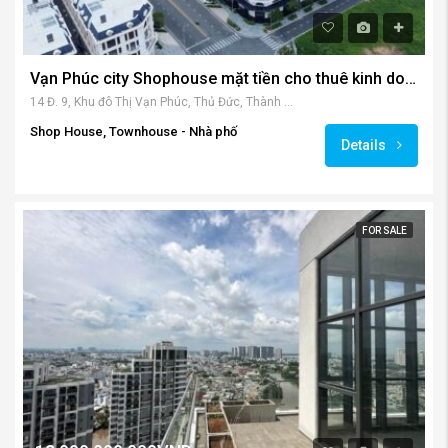
Vạn Phúc city Shophouse mặt tiền cho thuê kinh doanh
14 Đ. 9, Khu đô Thị Vạn Phúc, Thủ Đức, Thành phố Hồ Chí Minh, Việt Nam
Shop House, Townhouse - Nhà phố
Details
FOR SALE