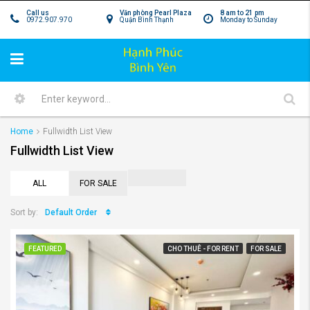
Call us
Văn phòng Pearl Plaza
8 am to 21 pm
0972.907.970
Quận Bình Thạnh
Monday to Sunday
Home
Fullwidth List View
Fullwidth List View
ALL
FOR SALE
Default Order
Sort by:
FEATURED
CHO THUÊ - FOR RENT
FOR SALE