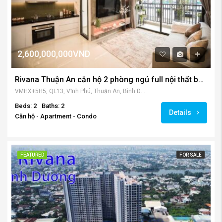
2,600,000,000VND
Rivana Thuận An căn hộ 2 phòng ngủ full nội thất bán – cho thuê
VMHX+5H5, QL13, Vĩnh Phú, Thuận An, Bình Dương, Việt Nam
Beds: 2
Baths: 2
Details
Căn hộ - Apartment - Condo
FEATURED
FOR SALE