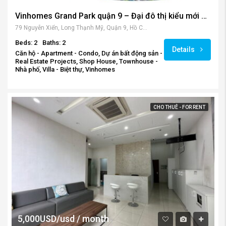
Vinhomes Grand Park quận 9 – Đại đô thị kiểu mới cho cư dân thành phố
79 Nguyễn Xiển, Long Thạnh Mỹ, Quận 9, Hồ Chí Minh 70000, Vietnam
Beds: 2
Baths: 2
Details
Căn hộ - Apartment - Condo, Dự án bất động sản -
Real Estate Projects, Shop House, Townhouse -
Nhà phố, Villa - Biệt thự, Vinhomes
CHO THUÊ - FOR RENT
5,000USD/usd / month