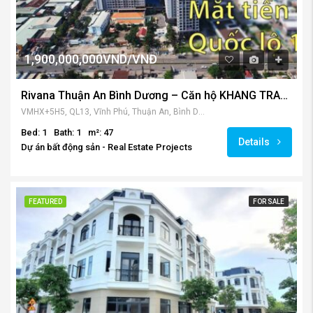
1,900,000,000VND/VNĐ
Rivana Thuận An Bình Dương – Căn hộ KHANG TRANG mặt tiền QL.13
VMHX+5H5, QL13, Vĩnh Phú, Thuận An, Bình Dương, Việt Nam
Bed: 1
Bath: 1
m²: 47
Details
Dự án bất động sản - Real Estate Projects
FEATURED
FOR SALE