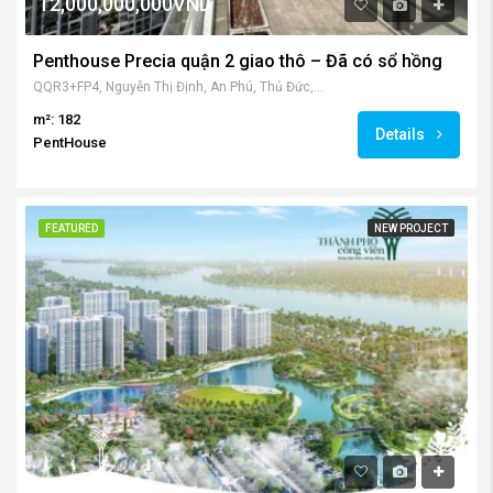
12,000,000,000VND
Penthouse Precia quận 2 giao thô – Đã có sổ hồng
QQR3+FP4, Nguyễn Thị Định, An Phú, Thủ Đức, Thành phố Hồ Chí Minh 700000, Việt Nam
m²: 182
Details
PentHouse
FEATURED
NEW PROJECT