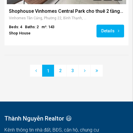
Shophouse Vinhomes Central Park cho thuê 2 tầng 143 m2
Vinhomes Tân Cảng, Phường 22, Bình Thạnh, Thành phố Hồ Chí Minh, Việt Nam
Beds: 4
Baths: 2
m²: 143
Details
Shop House
2
3
1
Thành Nguyễn Realtor 😃
Kênh thông tin nhà đất, BĐS, căn hộ, chung cư