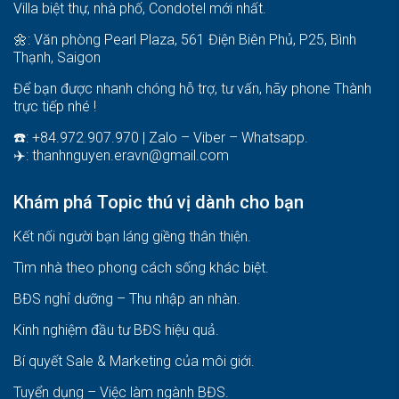
Villa biệt thự, nhà phố, Condotel mới nhất.
🌼: Văn phòng Pearl Plaza, 561 Điện Biên Phủ, P25, Bình
Thạnh, Saigon
Để bạn được nhanh chóng hỗ trợ, tư vấn, hãy phone Thành
trực tiếp nhé !
☎️: +84.972.907.970 | Zalo – Viber – Whatsapp.
✈️:
thanhnguyen.eravn@gmail.com
Khám phá Topic thú vị dành cho bạn
Kết nối người bạn láng giềng thân thiện.
Tìm nhà theo phong cách sống khác biệt
.
BĐS nghỉ dưỡng – Thu nhập an nhàn
.
Kinh nghiệm đầu tư BĐS hiệu quả
.
Bí quyết Sale & Marketing của môi giới
.
Tuyển dụng – Việc làm ngành BĐS
.