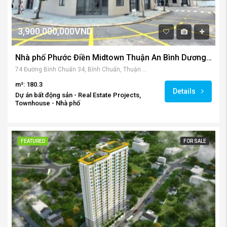
3,900,000,000VND
Nhà phố Phước Điền Midtown Thuận An Bình Dương sổ hồng giao ngay
74 Đường Bình Chuẩn 34, Bình Chuẩn, Thuận An, Bình Dương, Việt Nam
m²: 180.3
Details
Dự án bất động sản - Real Estate Projects,
Townhouse - Nhà phố
FEATURED
FOR SALE