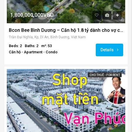
1,800,000,000VND
Bcon Bee Bình Dương – Căn hộ 1.8 tỷ dành cho vợ chồng trẻ
Trần Đại Nghĩa, Kp, Dĩ An, Bình Dương, Việt Nam
Beds: 2
Baths: 2
m²: 53
Details
Căn hộ - Apartment - Condo
CHO THUÊ - FOR RENT