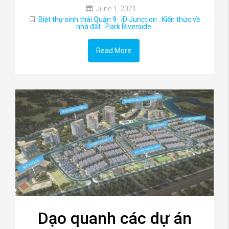
June 1, 2021
Biệt thự sinh thái Quận 9
,
iD Junction
,
Kiến thức về
nhà đất
,
Park Riverside
Read More
Dạo quanh các dự án