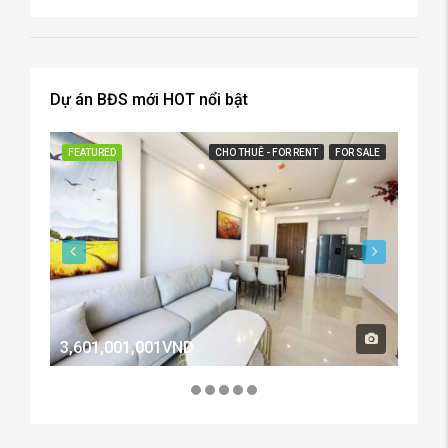
Dự án BĐS mới HOT nổi bật
FEATURED
CHO THUÊ - FOR RENT
FOR SALE
FEATU
3,601,001,001VND
2,60