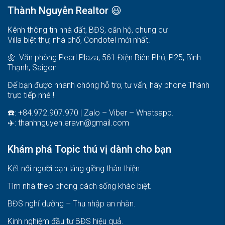
Thành Nguyễn Realtor 😃
Kênh thông tin nhà đất, BĐS, căn hộ, chung cư
Villa biệt thự, nhà phố, Condotel mới nhất.
🌼: Văn phòng Pearl Plaza, 561 Điện Biên Phủ, P25, Bình
Thạnh, Saigon
Để bạn được nhanh chóng hỗ trợ, tư vấn, hãy phone Thành
trực tiếp nhé !
☎️: +84.972.907.970 | Zalo – Viber – Whatsapp.
✈️:
thanhnguyen.eravn@gmail.com
Khám phá Topic thú vị dành cho bạn
Kết nối người bạn láng giềng thân thiện.
Tìm nhà theo phong cách sống khác biệt
.
BĐS nghỉ dưỡng – Thu nhập an nhàn
.
Kinh nghiệm đầu tư BĐS hiệu quả
.