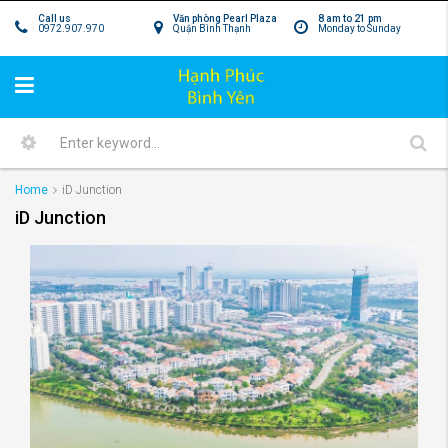
Call us
Văn phòng Pearl Plaza
8 am to 21 pm
0972.907.970
Quận Bình Thạnh
Monday to Sunday
Home
iD Junction
iD Junction