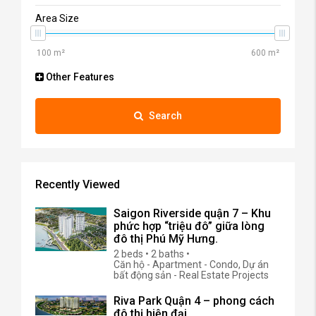
Area Size
Other Features
Search
Recently Viewed
Saigon Riverside quận 7 – Khu
phức hợp “triệu đô” giữa lòng
đô thị Phú Mỹ Hưng.
2 beds • 2 baths •
Căn hộ - Apartment - Condo, Dự án
bất động sản - Real Estate Projects
Riva Park Quận 4 – phong cách
đô thị hiện đại.