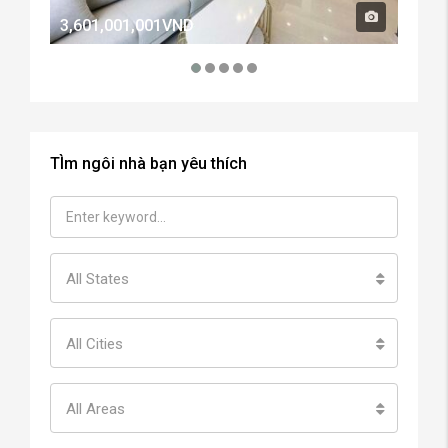
3,601,001,001VND
2,60
TÌm ngôi nhà bạn yêu thích
All States
All Cities
All Areas