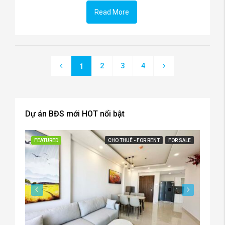
Read More
2
3
4
1
Dự án BĐS mới HOT nổi bật
FEATURED
CHO THUÊ - FOR RENT
FOR SALE
FEATU