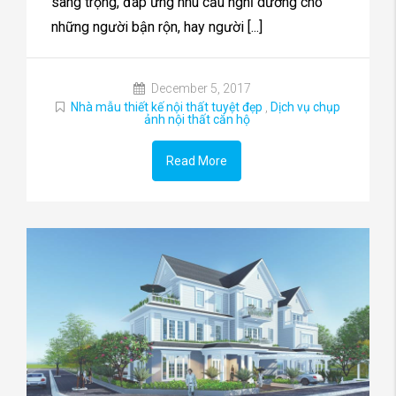
sang trọng, đáp ứng nhu cầu nghỉ dưỡng cho
những người bận rộn, hay người [...]
December 5, 2017
Nhà mẫu thiết kế nội thất tuyệt đẹp
,
Dịch vụ chụp
ảnh nội thất căn hộ
Read More