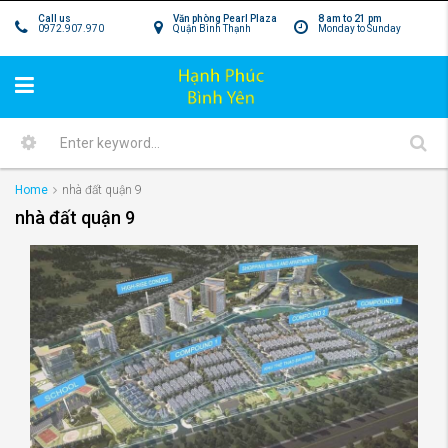
Call us
Văn phòng Pearl Plaza
8 am to 21 pm
0972.907.970
Quận Bình Thạnh
Monday to Sunday
Home
nhà đất quận 9
nhà đất quận 9