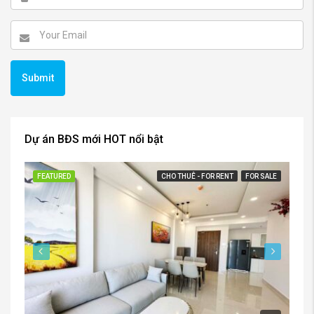
Dự án BĐS mới HOT nổi bật
FEATURED
CHO THUÊ - FOR RENT
FOR SALE
FE