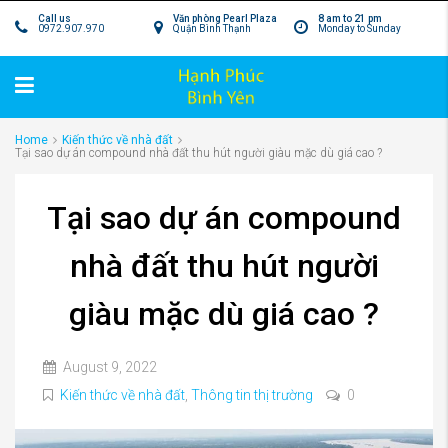
Call us
Văn phòng Pearl Plaza
8 am to 21 pm
0972.907.970
Quận Bình Thạnh
Monday to Sunday
Home
Kiến thức về nhà đất
Tại sao dự án compound nhà đất thu hút người giàu mặc dù giá cao ?
Tại sao dự án compound
nhà đất thu hút người
giàu mặc dù giá cao ?
August 9, 2022
Kiến thức về nhà đất
,
Thông tin thị trường
0