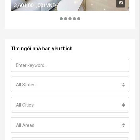
3,601,001,001VND
2,
TÌm ngôi nhà bạn yêu thích
All States
All Cities
All Areas