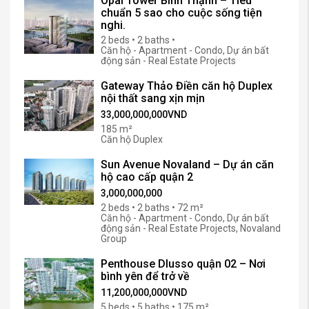
Opal Tower Bình Thạnh – Tiêu
chuẩn 5 sao cho cuộc sống tiện
nghi.
2 beds • 2 baths •
Căn hộ - Apartment - Condo, Dự án bất
động sản - Real Estate Projects
Gateway Thảo Điền căn hộ Duplex
nội thất sang xịn mịn
33,000,000,000VND
185 m²
Căn hộ Duplex
Sun Avenue Novaland – Dự án căn
hộ cao cấp quận 2
3,000,000,000
2 beds • 2 baths • 72 m²
Căn hộ - Apartment - Condo, Dự án bất
động sản - Real Estate Projects, Novaland
Group
Penthouse Dlusso quận 02 – Nơi
bình yên để trở về
11,200,000,000VND
5 beds • 5 baths • 175 m²