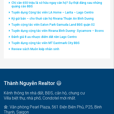
Chỉ cần 650 triệu là sở hữu ngay căn hộ? Sự thật đằng sau những
quảng cáo BĐS
Tuyển dụng Cộng tác viên LA Home – Larita – Lago Centro
Ký gửi bán – cho thuê căn hộ Rivana Thuận An Bình Dương
Tuyển cộng tác viên Eaton Park Gamuda Land BĐS quận 02
Tuyển dụng cộng tác viên Rivana Bình Dương- Sycamore – Bcons
Đánh giá 8 ưu nhược điểm đất nền Lago Centro
Tuyển dụng cộng tác viên MT Eastmark City BĐS
Review sách Muôn kiếp nhân sinh
Thành Nguyễn Realtor 😃
Kênh thông tin nhà đất, BĐS, căn hộ, chung cư
Villa biệt thự, nhà phố, Condotel mới nhất.
🌼: Văn phòng Pearl Plaza, 561 Điện Biên Phủ, P25, Bình
Thạnh, Saigon