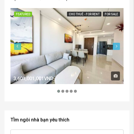
FEATURED
CHO THUÊ - FOR RENT
FOR SALE
FE
3,601,001,001VND
2,
TÌm ngôi nhà bạn yêu thích