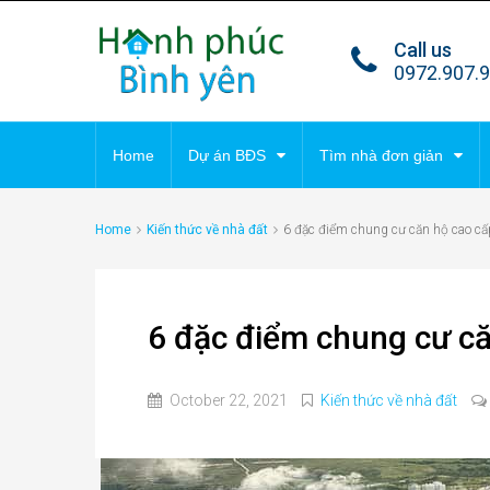
Call us
TIN TỔNG HỢP
DỰ 
0972.907.
Tất cả tin
Villa
Home
Dự án BĐS
Tìm nhà đơn giản
Park 
Malib
Home
Kiến thức về nhà đất
6 đặc điểm chung cư căn hộ cao cấ
TIN TỔNG HỢP
DỰ 
Condo
Cana
Tất cả tin
Villa
6 đặc điểm chung cư că
Park 
October 22, 2021
Kiến thức về nhà đất
Malib
Condo
Cana