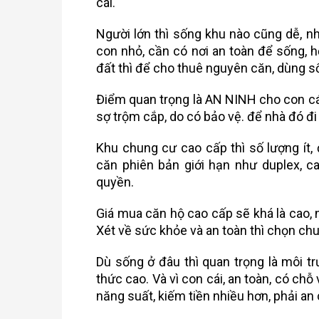
cái.
Người lớn thì sống khu nào cũng dễ, nh
con nhỏ, cần có nơi an toàn để sống, 
đất thì để cho thuê nguyên căn, dùng số
Điểm quan trọng là AN NINH cho con cái, g
sợ trộm cắp, do có bảo vệ. để nhà đó đ
Khu chung cư cao cấp thì số lượng ít,
căn phiên bản giới hạn như duplex, ca
quyền.
Giá mua căn hộ cao cấp sẽ khá là cao, n
Xét về sức khỏe và an toàn thì chọn ch
Dù sống ở đâu thì quan trọng là môi tr
thức cao. Và vì con cái, an toàn, có chỗ
năng suất, kiếm tiền nhiều hơn, phải an