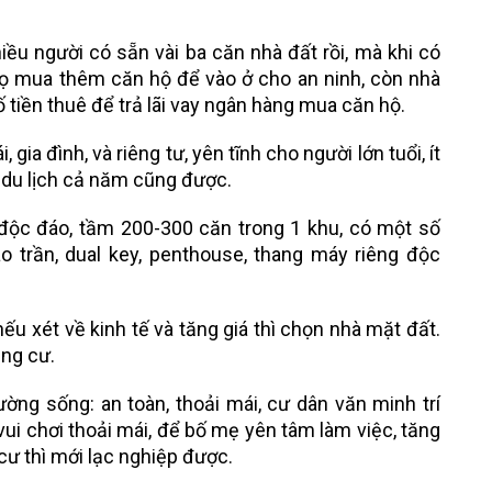
iều người có sẵn vài ba căn nhà đất rồi, mà khi có
họ mua thêm căn hộ để vào ở cho an ninh, còn nhà
 tiền thuê để trả lãi vay ngân hàng mua căn hộ.
ia đình, và riêng tư, yên tĩnh cho người lớn tuổi, ít
i du lịch cả năm cũng được.
 độc đáo, tầm 200-300 căn trong 1 khu, có một số
o trần, dual key, penthouse, thang máy riêng độc
ếu xét về kinh tế và tăng giá thì chọn nhà mặt đất.
ung cư.
ường sống: an toàn, thoải mái, cư dân văn minh trí
 vui chơi thoải mái, để bố mẹ yên tâm làm việc, tăng
 cư thì mới lạc nghiệp được.