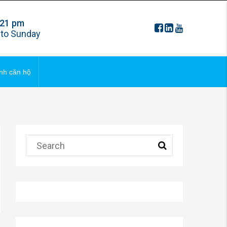
 21 pm
FAQS
to Sunday
ng bds
Updating
nh căn hộ
 ngôi nhà
FAQS
ng bds
Updating
 ngôi nhà