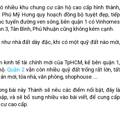
ó nhiều khu chung cư căn hộ cao cấp hình thành,
ới Phú Mỹ Hưng quy hoạch đồng bộ tuyệt đẹp, tiếp
dọc tuyến đường ven sông, bên quận 1 có Vinhomes
ận 3, Tân Bình, Phú Nhuận cũng không kém cạnh.
như nhà đất dày đặc, khi có một quỹ đất nào mới,
.
m kinh tế tài chính mới của TpHCM, kế bên quận 1,
hộ.
Quận 2
vẫn còn nhiều quỹ đất trống rất lớn, tất
 án mới, tòa nhà, văn phòng, shophouse ….
ong bài này Thành sẽ nêu các điểm nổi bật, đây là
ập, và sẽ bổ sung nhiều vào bài viết, để cung cấp
 cư cao cấp.