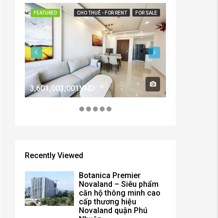
FEATURED
CHO THUÊ - FOR RENT
FOR SALE
FEATURED
3,601,001,001VND
2,600,000,0
Recently Viewed
Botanica Premier
Novaland – Siêu phẩm
căn hộ thông minh cao
cấp thương hiệu
Novaland quận Phú