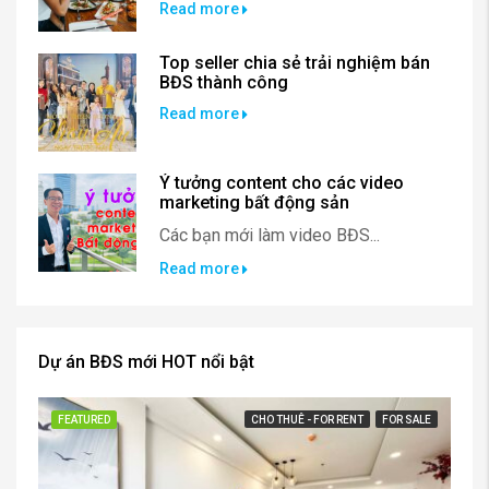
Read more
Top seller chia sẻ trải nghiệm bán
BĐS thành công
Read more
Ý tưởng content cho các video
marketing bất động sản
Các bạn mới làm video BĐS...
Read more
Dự án BĐS mới HOT nổi bật
FEATURED
CHO THUÊ - FOR RENT
FOR SALE
FE