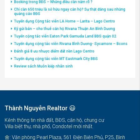
Booking trong BĐS – Những điều cần nắm rõ ?
Chỉ cần 650 triệu là sở hữu ngay căn hộ? Sự thật đằng sau những
quảng cáo BĐS
Tuyển dụng Cộng tác viên LA Home – Larita – Lago Centro
Ký gửi bán – cho thuê căn hộ Rivana Thuận An Bình Dương
Tuyển cộng tác viên Eaton Park Gamuda Land BĐS quận 02
Tuyển dụng cộng tác viên Rivana Bình Dương- Sycamore – Bcons
Đánh giá 8 ưu nhược điểm đất nền Lago Centro
Tuyển dụng cộng tác viên MT Eastmark City BĐS
Review sách Muôn kiếp nhân sinh
Thành Nguyễn Realtor 😃
Kênh thông tin nhà đất, BĐS, căn hộ, chung cư
Villa biệt thự, nhà phố, Condotel mới nhất.
🌼: Văn phòng Pearl Plaza, 561 Điện Biên Phủ, P25, Bình