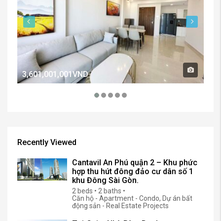
3,601,001,001VND
2,
Recently Viewed
Cantavil An Phú quận 2 – Khu phức
hợp thu hút đông đảo cư dân số 1
khu Đông Sài Gòn.
2 beds • 2 baths •
Căn hộ - Apartment - Condo, Dự án bất
động sản - Real Estate Projects