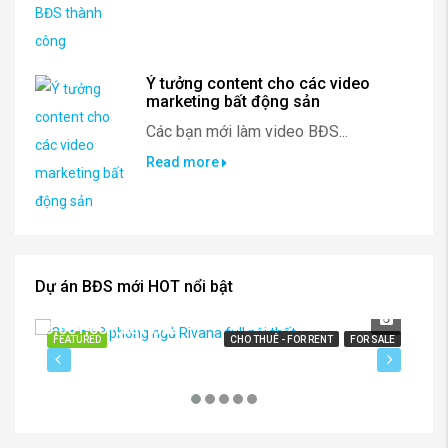
Ý tưởng content cho các video
marketing bất động sản
Các bạn mới làm video BĐS...
Read more
Dự án BĐS mới HOT nổi bật
3,601,001,001VND
FEATURED
CHO THUÊ - FOR RENT
FOR SALE
FE
2,