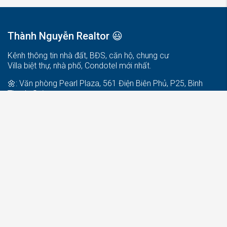
Thành Nguyễn Realtor 😃
Kênh thông tin nhà đất, BĐS, căn hộ, chung cư
Villa biệt thự, nhà phố, Condotel mới nhất.
🌼: Văn phòng Pearl Plaza, 561 Điện Biên Phủ, P25, Bình
Thạnh, Saigon
Để bạn được nhanh chóng hỗ trợ, tư vấn, hãy phone Thành
trực tiếp nhé !
☎️: +84.972.907.970 | Zalo – Viber – Whatsapp.
✈️:
thanhnguyen.eravn@gmail.com
Khám phá Topic thú vị dành cho bạn
Kết nối người bạn láng giềng thân thiện.
Tìm nhà theo phong cách sống khác biệt
.