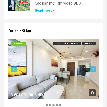
Các bạn mới làm video BĐS...
Read more
Dự án nổi bật
FEATURED
CHO THUÊ - FOR RENT
FOR SALE
FE
3,601,001,001VND
2,