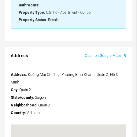
Bathrooms:
1
Property Type:
Căn hộ - Apartment - Condo
Property Status:
Resale
Address
Open on Google Maps
Address:
Đường Mai Chí Thọ, Phường Bình Khánh, Quận 2, Hồ Chí
Minh
City:
Quận 2
State/county:
Saigon
Neighborhood:
Quận 2
Country:
Vietnam