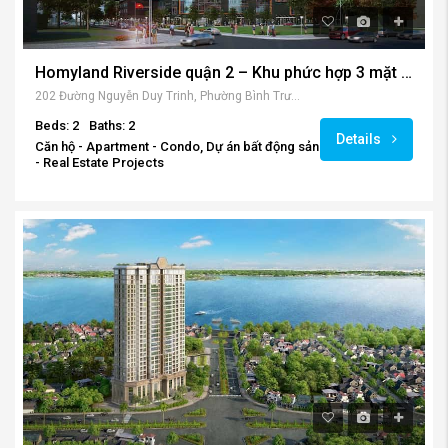
Homyland Riverside quận 2 – Khu phức hợp 3 mặt tiền đắc địa nhất quận 2.
202 Đường Nguyễn Duy Trinh, Phường Bình Trưng Tây, Quận 2, Hồ Chí Minh, Việt Nam
Beds: 2
Baths: 2
Details
Căn hộ - Apartment - Condo, Dự án bất động sản
- Real Estate Projects