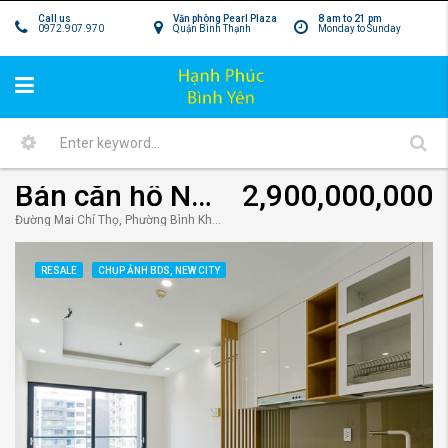
Call us
Văn phòng Pearl Plaza
8 am to 21 pm
0972.907.970
Quận Bình Thạnh
Monday to Sunday
Bán căn hộ New City 1pn tháp Bali giá tốt
2,900,000,000
Đường Mai Chí Thọ, Phường Bình Khánh, Quận 2, Hồ Chí Minh 760000, Việt Nam
RESALE
CHỤP ẢNH BDS, NEW CITY