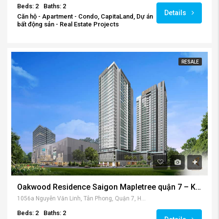
Beds: 2
Baths: 2
Details
Căn hộ - Apartment - Condo, CapitaLand, Dự án
bất động sản - Real Estate Projects
RESALE
Oakwood Residence Saigon Mapletree quận 7 – Kiến tạo phong cách sống tân tiến hàng đầu khu Nam.
1056a Nguyễn Văn Linh, Tân Phong, Quận 7, Hồ Chí Minh, Việt Nam
Beds: 2
Baths: 2