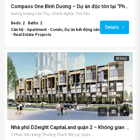
Compass One Bình Dương – Dự án độc tôn tại “Phố Tây” trung tâm Thủ Dầu Một.
Đường Hoàng Văn Thụ, Chánh Nghĩa, Thủ Dầu Một, Bình Dương, Việt Nam
Beds: 2
Baths: 2
Details
Căn hộ - Apartment - Condo, Dự án bất động sản
- Real Estate Projects
RESALE
Nhà phố D2eight CapitaLand quận 2 – Không gian sáng tạo, đột phá ý tưởng.
2 Phan Văn Đáng, Phường Thạnh Mỹ Lợi, Quận 2, Hồ Chí Minh, Việt Nam