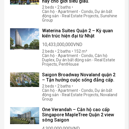
nay cho giới siêu giàu.
2 beds • 2 baths •
Căn hộ - Apartment - Condo, Dự án bất
động sản - Real Estate Projects, Sunshine
Group
Waterina Suites Quận 2 – Kỳ quan
kiến trúc hiện đại từ Nhật
10,433,000,000VND
2 beds • 2 baths • 152 m²
Căn hộ - Apartment - Condo, Căn hộ
Duplex, Dự án bất động sản - Real Estate
Projects, PentHouse
Saigon Broadway Novaland quận 2
– Tận hưởng cuộc sống đẳng cấp.
2 beds • 2 baths •
Căn hộ - Apartment - Condo, Dự án bất
động sản - Real Estate Projects, Novaland
Group
One Verandah – Căn hộ cao cấp
Singapore MapleTree Quận 2 view
sông Saigon
4,300,000,000VND