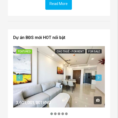
Read More
Dự án BĐS mới HOT nổi bật
FEATURED
CHO THUÊ - FOR RENT
FOR SALE
FEATU
3,601,001,001VND
2,60