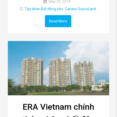
May 29, 2018
Tập đoàn Bất động sản
,
Canary GuocoLand
Read More
ERA Vietnam chính