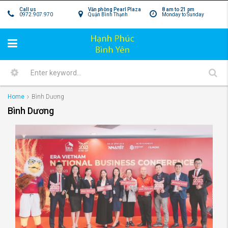
Call us
Văn phòng Pearl Plaza
8 am to 21 pm
0972.907.970
Quận Bình Thạnh
Monday to Sunday
Home
Bình Dương
Bình Dương