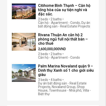
Citihome Bình Thạnh – Căn hộ
tổng hòa của sự tiện nghi và
đặc sắc.
2 beds • 2 baths •
Căn hộ - Apartment - Condo, Dự án
bất động sản - Real Estate Projects
Rivana Thuận An căn hộ 2
phòng ngủ full nội thất bán –
cho thuê
2,600,000,000VND
2 beds • 2 baths •
Căn hộ - Apartment - Condo
Palm Marina Novaland quận 9 –
Dinh thự Xanh số 1 cho giới siêu
giàu
3 beds • 4 baths •
Dự án bất động sản - Real Estate
Projects, Novaland Group, Shop
House, Townhouse - Nhà phố, Villa -
Biệt thự