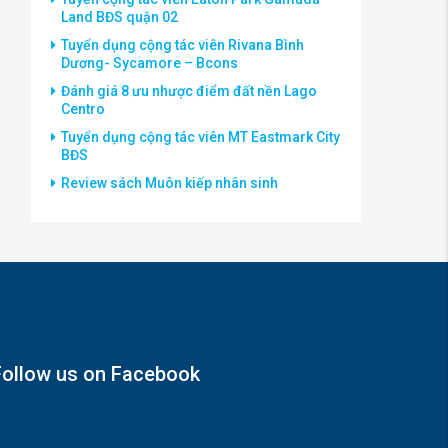
Land BĐS quận 02
Tuyển dụng cộng tác viên Rivana Bình
Dương- Sycamore – Bcons
Đánh giá 8 ưu nhược điểm đất nền Lago
Centro
Tuyển dụng cộng tác viên MT Eastmark City
BĐS
Review sách Muôn kiếp nhân sinh
Follow us on Facebook