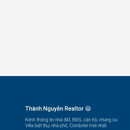
Thành Nguyễn Realtor 😃
Kênh thông tin nhà đất, BĐS, căn hộ, chung cư
Villa biệt thự, nhà phố, Condotel mới nhất.