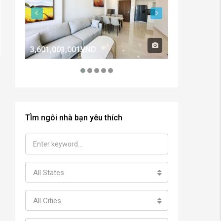
3,601,001,001VND
2,600,000,0
TÌm ngôi nhà bạn yêu thích
All States
All Cities