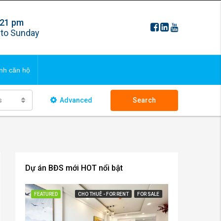
 21 pm
FAQS
to Sunday
ng bds
Updating
nh căn hộ
 ngôi nhà
s
Advanced
Search
FAQS
ng bds
Updating
 ngôi nhà
Dự án BĐS mới HOT nổi bật
FEATURED
CHO THUÊ - FOR RENT
FOR SALE
FEATURED