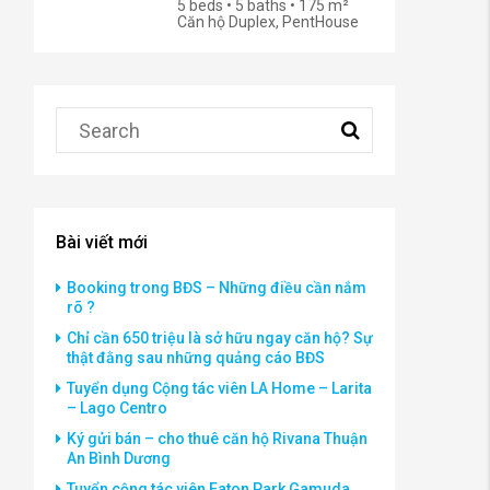
5 beds • 5 baths • 175 m²
Căn hộ Duplex, PentHouse
Bài viết mới
Booking trong BĐS – Những điều cần nắm
rõ ?
Chỉ cần 650 triệu là sở hữu ngay căn hộ? Sự
thật đằng sau những quảng cáo BĐS
Tuyển dụng Cộng tác viên LA Home – Larita
– Lago Centro
Ký gửi bán – cho thuê căn hộ Rivana Thuận
An Bình Dương
Tuyển cộng tác viên Eaton Park Gamuda