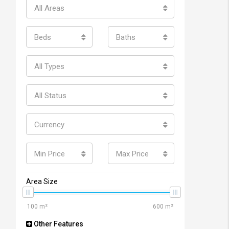
All Areas
Beds
Baths
All Types
All Status
Currency
Min Price
Max Price
Area Size
Other Features