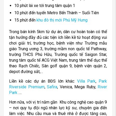
10 phút lái xe tới trung tâm quận 1
10 phút đến tuyến Metro Bến Thành – Suối Tiên
15 phút đến
khu đô thị mới Phú Mỹ Hưng
Trong bán kính 5km từ dự án, dân cư hoàn toàn có thể
tận hưởng đầy đủ các tiện ích liền kề từ hoạt động vui
chơi giải trí, trường học, bệnh viện như Trường mẫu
giáo Trung ương 3, trường mầm non quốc tế Pathway,
trường THCS Phú Hữu, Trường quốc tế Saigon Star,
trung tâm quốc tế ACG Việt Nam, trung tâm thể dục thể
thao Rạch Chiếc, Sân golf quận 9, bệnh viện quận 2,
depot đường sắt,…
Liền kề các dự án BĐS lớn khác:
Villa Park
,
Park
Riverside Premium
,
Safira
, Venica, Mega Ruby,
River
Park
….
Hơn nữa, với vị trí nằm gần Khu công nghệ cao quận 9
– nơi quy tụ đội ngũ nhân lực kỹ sư, chuyên gia đến
làm việc. Nhu cầu mua và thuê nhà ở được tăng cao,