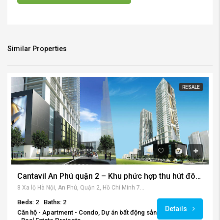
Similar Properties
RESALE
Cantavil An Phú quận 2 – Khu phức hợp thu hút đông đảo cư dân số 1 khu Đông Sài Gòn.
8 Xa lộ Hà Nội, An Phú, Quận 2, Hồ Chí Minh 700000, Vietnam
Beds: 2
Baths: 2
Details
Căn hộ - Apartment - Condo, Dự án bất động sản