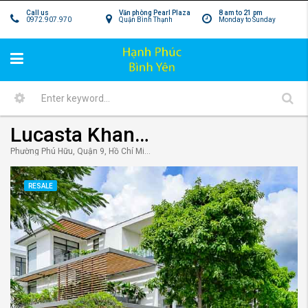
Call us
Văn phòng Pearl Plaza
8 am to 21 pm
0972.907.970
Quận Bình Thạnh
Monday to Sunday
Lucasta Khang Điền Q9 Nghỉ dưỡng trong chính không gian sống
Phường Phú Hữu, Quận 9, Hồ Chí Minh, Vietnam
RESALE