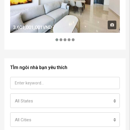
3,601,001,001VND
2,
TÌm ngôi nhà bạn yêu thích
All States
All Cities