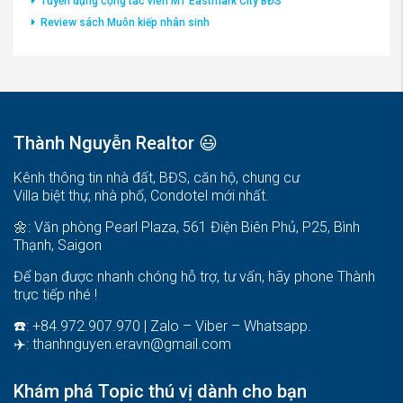
Tuyển dụng cộng tác viên MT Eastmark City BĐS
Review sách Muôn kiếp nhân sinh
Thành Nguyễn Realtor 😃
Kênh thông tin nhà đất, BĐS, căn hộ, chung cư
Villa biệt thự, nhà phố, Condotel mới nhất.
🌼: Văn phòng Pearl Plaza, 561 Điện Biên Phủ, P25, Bình
Thạnh, Saigon
Để bạn được nhanh chóng hỗ trợ, tư vấn, hãy phone Thành
trực tiếp nhé !
☎️: +84.972.907.970 | Zalo – Viber – Whatsapp.
✈️:
thanhnguyen.eravn@gmail.com
Khám phá Topic thú vị dành cho bạn