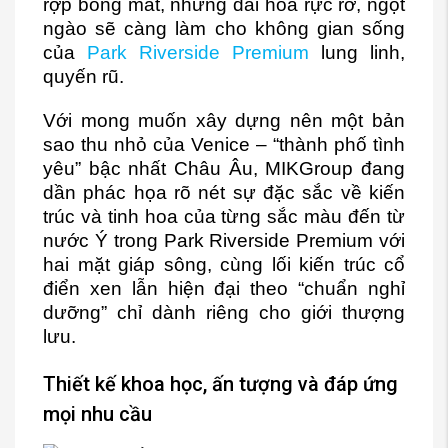
rợp bóng mát, những dải hoa rực rỡ, ngọt
ngào sẽ càng làm cho không gian sống
của
Park Riverside Premium
lung linh,
quyến rũ.
Với mong muốn xây dựng nên một bản
sao thu nhỏ của Venice – “thành phố tình
yêu” bậc nhất Châu Âu, MIKGroup đang
dần phác họa rõ nét sự đặc sắc về kiến
trúc và tinh hoa của từng sắc màu đến từ
nước Ý trong Park Riverside Premium với
hai mặt giáp sông, cùng lối kiến trúc cổ
điển xen lẫn hiện đại theo “chuẩn nghỉ
dưỡng” chỉ dành riêng cho giới thượng
lưu.
Thiết kế khoa học, ấn tượng và đáp ứng
mọi nhu cầu