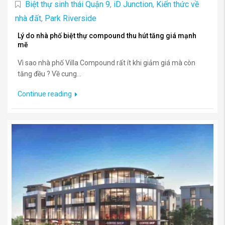
Biệt thự sinh thái Quận 9
,
iD Junction
,
Kiến thức về
nhà đất
,
Park Riverside
Lý do nhà phố biệt thự compound thu hút tăng giá mạnh
mẽ
Vì sao nhà phố Villa Compound rất ít khi giảm giá mà còn
tăng đều ? Về cung...
Continue reading