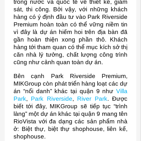
trong nước và quốc tế về thiết kế, giám
sát, thi công. Bởi vậy, với những khách
hàng có ý định đầu tư vào Park Riverside
Premium hoàn toàn có thể vững niềm tin
vì đây là dự án hiếm hoi trên địa bàn đã
gần hoàn thiện xong phần thô. Khách
hàng tới tham quan có thể mục kích sở thị
căn nhà lý tưởng, chất lượng công trình
cũng như cảnh quan toàn dự án.
Bên cạnh Park Riverside Premium,
MIKGroup còn phát triển hàng loạt các dự
án “nổi danh” khác tại quận 9 như
Villa
Park
,
Park Riverside
,
River Park
. Được
biết tới đây, MIKGroup sẽ tiếp tục “trình
làng” một dự án khác tại quận 9 mang tên
RioVista với đa dạng các sản phẩm nhà
ở: Biệt thự, biệt thự shophouse, liên kế,
shophouse.