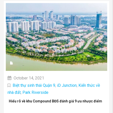
October 14, 2021
Biệt thự sinh thái Quận 9
,
iD Junction
,
Kiến thức về
nhà đất
,
Park Riverside
Hiểu rõ về khu Compound BĐS đánh giá 9 ưu nhược điểm