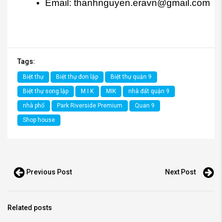
Email:
thanhnguyen.eravn@gmail.com
Tags:
Biệt thự
Biệt thự đơn lập
Biệt thự quận 9
Biệt thự song lập
M.I.K
MIK
nhà đất quận 9
nhà phố
Park Riverside Premium
Quan 9
Shop house
Previous Post
Next Post
Related posts