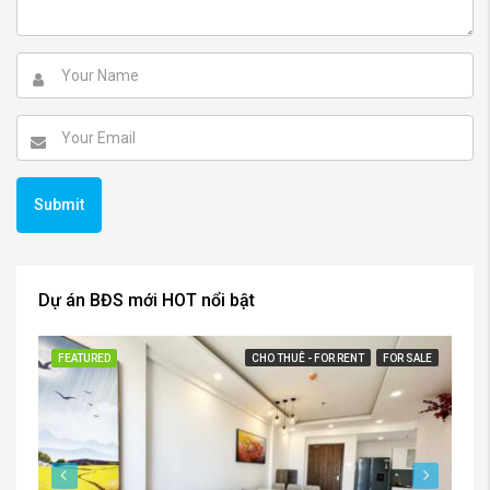
Dự án BĐS mới HOT nổi bật
FEATURED
CHO THUÊ - FOR RENT
FOR SALE
FE