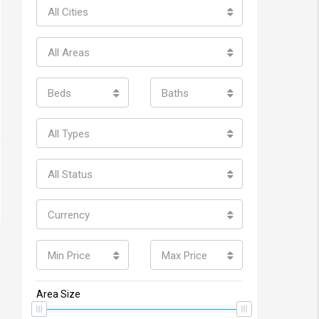
All Cities
All Areas
Beds
Baths
All Types
All Status
Currency
Min Price
Max Price
Area Size