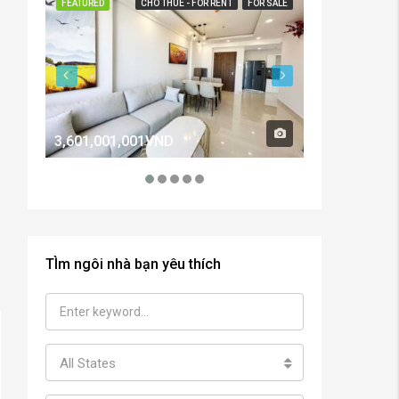
FEATURED
CHO THUÊ - FOR RENT
FOR SALE
FEATURED
3,601,001,001VND
2,600,000,0
TÌm ngôi nhà bạn yêu thích
All States