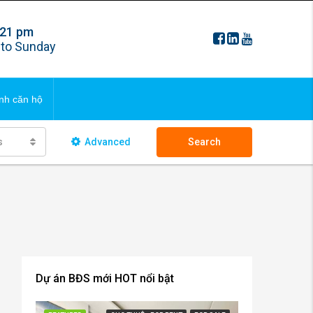
 21 pm
FAQS
to Sunday
ng bds
Updating
nh căn hộ
 ngôi nhà
s
Advanced
Search
FAQS
ng bds
Updating
 ngôi nhà
Dự án BĐS mới HOT nổi bật