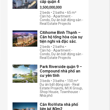
cấp quận 4
3,500,000,000
2 beds • 2 baths • 65 m²
Căn hộ - Apartment -
Condo, Dự án bất động sản -
Real Estate Projects
Citihome Bình Thạnh –
Căn hộ tổng hòa của sự
tiện nghi và đặc sắc.
2 beds • 2 baths •
Căn hộ - Apartment -
Condo, Dự án bất động sản -
Real Estate Projects
Park Riverside quận 9 –
Compound nhà phố an
cư yên tĩnh
3 beds • 3 baths • 150 m²
Dự án bất động sản - Real
Estate Projects, M.I.K Group,
Shop House, Townhouse -
Nhà phố
Căn RioVista nhà phố
liên kế 80m2