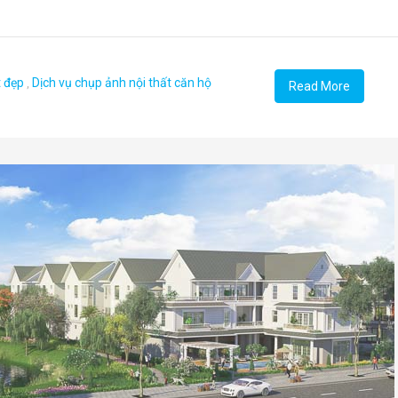
t đẹp
,
Dịch vụ chụp ảnh nội thất căn hộ
Read More