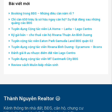
Bài viết mới
Booking trong BĐS – Những điều cần nắm rõ ?
Chỉ cần 650 triệu là sở hữu ngay căn hộ? Sự thật đằng sau những
quảng cáo BĐS
Tuyển dụng Cộng tác viên LA Home – Larita – Lago Centro
Ký gửi bán – cho thuê căn hộ Rivana Thuận An Bình Dương
Tuyển cộng tác viên Eaton Park Gamuda Land BĐS quận 02
Tuyển dụng cộng tác viên Rivana Bình Dương- Sycamore – Bcons
Đánh giá 8 ưu nhược điểm đất nền Lago Centro
Tuyển dụng cộng tác viên MT Eastmark City BĐS
Review sách Muôn kiếp nhân sinh
Thành Nguyễn Realtor 😃
Kênh thông tin nhà đất, BĐS, căn hộ, chung cư