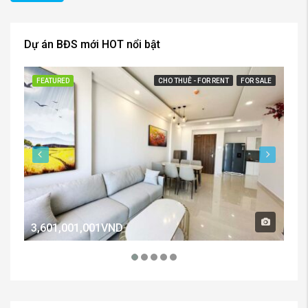
Dự án BĐS mới HOT nổi bật
FEATURED
CHO THUÊ - FOR RENT
FOR SALE
FE
3,601,001,001VND
2,