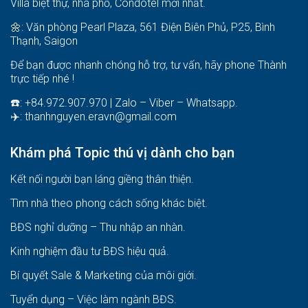
Villa biệt thự, nhà phố, Condotel mới nhất.
🌼: Văn phòng Pearl Plaza, 561 Điện Biên Phủ, P25, Bình
Thạnh, Saigon
Để bạn được nhanh chóng hỗ trợ, tư vấn, hãy phone Thành
trực tiếp nhé !
☎️: +84.972.907.970 | Zalo – Viber – Whatsapp.
✈️:
thanhnguyen.eravn@gmail.com
Khám phá Topic thú vị dành cho bạn
Kết nối người bạn láng giềng thân thiện.
Tìm nhà theo phong cách sống khác biệt
.
BĐS nghỉ dưỡng – Thu nhập an nhàn
.
Kinh nghiệm đầu tư BĐS hiệu quả
.
Bí quyết Sale & Marketing của môi giới
.
Tuyển dụng – Việc làm ngành BĐS
.