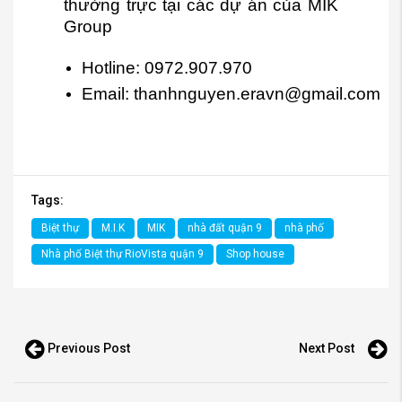
thường trực tại các dự án của MIK
Group
Hotline:
0972.907.970
Email:
thanhnguyen.eravn@gmail.com
Tags:
Biệt thự
M.I.K
MIK
nhà đất quận 9
nhà phố
Nhà phố Biệt thự RioVista quận 9
Shop house
Previous Post
Next Post