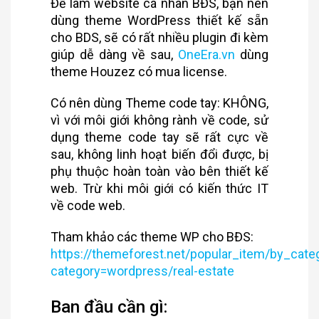
Để làm website cá nhân BĐS, bạn nên
dùng theme WordPress thiết kế sẵn
cho BDS, sẽ có rất nhiều plugin đi kèm
giúp dễ dàng về sau,
OneEra.vn
dùng
theme Houzez có mua license.
Có nên dùng Theme code tay: KHÔNG,
vì với môi giới không rành về code, sử
dụng theme code tay sẽ rất cực về
sau, không linh hoạt biến đổi được, bị
phụ thuộc hoàn toàn vào bên thiết kế
web. Trừ khi môi giới có kiến thức IT
về code web.
Tham khảo các theme WP cho BĐS:
https://themeforest.net/popular_item/by_cate
category=wordpress/real-estate
Ban đầu cần gì: