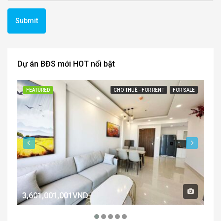
Dự án BĐS mới HOT nổi bật
FEATURED
CHO THUÊ - FOR RENT
FOR SALE
FE
3,601,001,001VND
2,