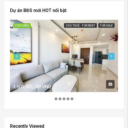
Dự án BĐS mới HOT nổi bật
FEATURED
CHO THUÊ - FOR RENT
FOR SALE
FE
3,601,001,001VND
2,
Recently Viewed