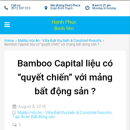
Call us
Văn phòng Pearl Plaza
8 am to 21 pm
0972.907.970
Quận Bình Thạnh
Monday to Sunday
Home
Malibu Hội An - Villa Biệt thự biển & Condotel Resorts
Bamboo Capital liệu có “quyết chiến” với mảng bất động sản ?
Bamboo Capital liệu có
“quyết chiến” với mảng
bất động sản ?
August 8, 2018
Malibu Hội An - Villa Biệt thự biển & Condotel Resorts
,
Tập đoàn Bất động sản
0