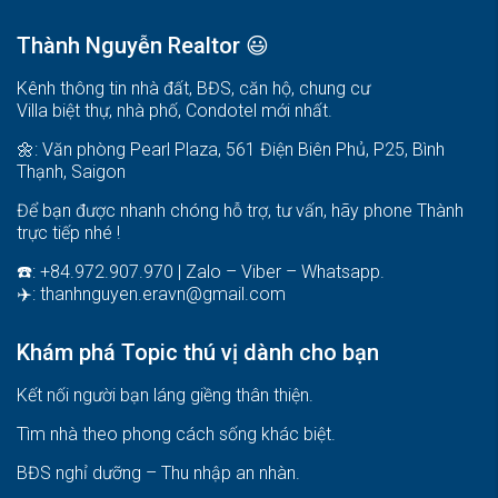
Thành Nguyễn Realtor 😃
Kênh thông tin nhà đất, BĐS, căn hộ, chung cư
Villa biệt thự, nhà phố, Condotel mới nhất.
🌼: Văn phòng Pearl Plaza, 561 Điện Biên Phủ, P25, Bình
Thạnh, Saigon
Để bạn được nhanh chóng hỗ trợ, tư vấn, hãy phone Thành
trực tiếp nhé !
☎️: +84.972.907.970 | Zalo – Viber – Whatsapp.
✈️:
thanhnguyen.eravn@gmail.com
Khám phá Topic thú vị dành cho bạn
Kết nối người bạn láng giềng thân thiện.
Tìm nhà theo phong cách sống khác biệt
.
BĐS nghỉ dưỡng – Thu nhập an nhàn
.