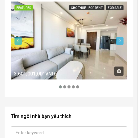
FEATURED
CHO THUÊ - FOR RENT
FOR SALE
FE
3,601,001,001VND
2,
TÌm ngôi nhà bạn yêu thích