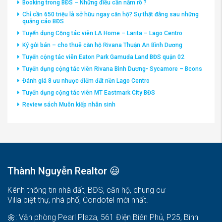
Booking trong BĐS – Những điều cần nắm rõ ?
Chỉ cần 650 triệu là sở hữu ngay căn hộ? Sự thật đằng sau những
quảng cáo BĐS
Tuyển dụng Cộng tác viên LA Home – Larita – Lago Centro
Ký gửi bán – cho thuê căn hộ Rivana Thuận An Bình Dương
Tuyển cộng tác viên Eaton Park Gamuda Land BĐS quận 02
Tuyển dụng cộng tác viên Rivana Bình Dương- Sycamore – Bcons
Đánh giá 8 ưu nhược điểm đất nền Lago Centro
Tuyển dụng cộng tác viên MT Eastmark City BĐS
Review sách Muôn kiếp nhân sinh
Thành Nguyễn Realtor 😃
Kênh thông tin nhà đất, BĐS, căn hộ, chung cư
Villa biệt thự, nhà phố, Condotel mới nhất.
🌼: Văn phòng Pearl Plaza, 561 Điện Biên Phủ, P25, Bình