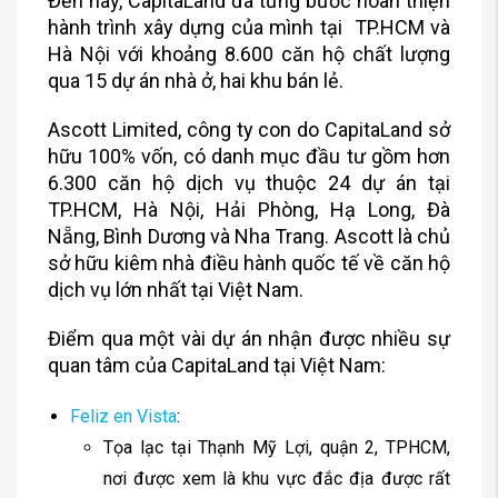
Đến nay, CapitaLand đã từng bước hoàn thiện
hành trình xây dựng của mình tại TP.HCM và
Hà Nội với khoảng 8.600 căn hộ chất lượng
qua 15 dự án nhà ở, hai khu bán lẻ.
Ascott Limited, công ty con do CapitaLand sở
hữu 100% vốn, có danh mục đầu tư gồm hơn
6.300 căn hộ dịch vụ thuộc 24 dự án tại
TP.HCM, Hà Nội, Hải Phòng, Hạ Long, Đà
Nẵng, Bình Dương và Nha Trang. Ascott là chủ
sở hữu kiêm nhà điều hành quốc tế về căn hộ
dịch vụ lớn nhất tại Việt Nam.
Điểm qua một vài dự án nhận được nhiều sự
quan tâm của CapitaLand tại Việt Nam:
Feliz en Vista
:
Tọa lạc tại Thạnh Mỹ Lợi, quận 2, TPHCM,
nơi được xem là khu vực đắc địa được rất