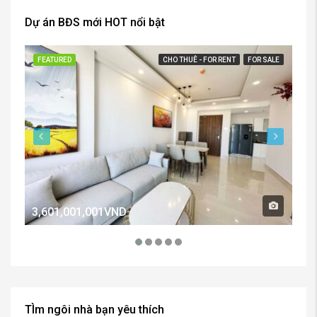
Dự án BĐS mới HOT nổi bật
FEATURED
CHO THUÊ - FOR RENT
FOR SALE
FE
3,601,001,001VND
2,
TÌm ngôi nhà bạn yêu thích