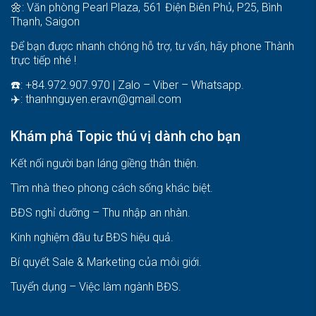
🌼: Văn phòng Pearl Plaza, 561 Điện Biên Phủ, P25, Bình
Thạnh, Saigon
Để bạn được nhanh chóng hỗ trợ, tư vấn, hãy phone Thành
trực tiếp nhé !
☎️: +84.972.907.970 | Zalo – Viber – Whatsapp.
✈️:
thanhnguyen.eravn@gmail.com
Khám phá Topic thú vị dành cho bạn
Kết nối người bạn láng giềng thân thiện.
Tìm nhà theo phong cách sống khác biệt
.
BĐS nghỉ dưỡng – Thu nhập an nhàn
.
Kinh nghiệm đầu tư BĐS hiệu quả
.
Bí quyết Sale & Marketing của môi giới
.
Tuyển dụng – Việc làm ngành BĐS
.