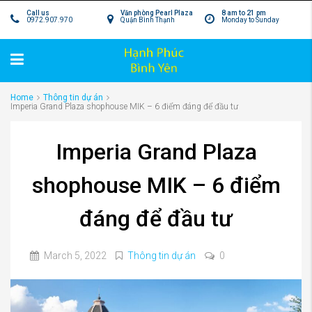
Call us
Văn phòng Pearl Plaza
8 am to 21 pm
0972.907.970
Quận Bình Thạnh
Monday to Sunday
Home
Thông tin dự án
Imperia Grand Plaza shophouse MIK – 6 điểm đáng để đầu tư
Imperia Grand Plaza
shophouse MIK – 6 điểm
đáng để đầu tư
March 5, 2022
Thông tin dự án
0