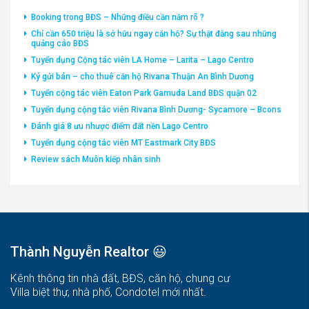
Booking trong BĐS – Những điều cần nắm rõ ?
Chỉ cần 650 triệu là sở hữu ngay căn hộ? Sự thật đằng sau những
quảng cáo BĐS
Tuyển dụng Cộng tác viên LA Home – Larita – Lago Centro
Ký gửi bán – cho thuê căn hộ Rivana Thuận An Bình Dương
Tuyển cộng tác viên Eaton Park Gamuda Land BĐS quận 02
Tuyển dụng cộng tác viên Rivana Bình Dương- Sycamore – Bcons
Đánh giá 8 ưu nhược điểm đất nền Lago Centro
Tuyển dụng cộng tác viên MT Eastmark City BĐS
Review sách Muôn kiếp nhân sinh
Thành Nguyễn Realtor 😃
Kênh thông tin nhà đất, BĐS, căn hộ, chung cư
Villa biệt thự, nhà phố, Condotel mới nhất.