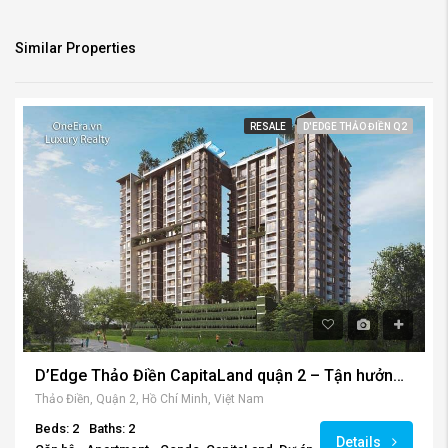
Similar Properties
RESALE
D'EDGE THẢO ĐIỀN Q2
D’Edge Thảo Điền CapitaLand quận 2 – Tận hưởng cuộc sống
Thảo Điền, Quận 2, Hồ Chí Minh, Việt Nam
Beds: 2
Baths: 2
Details