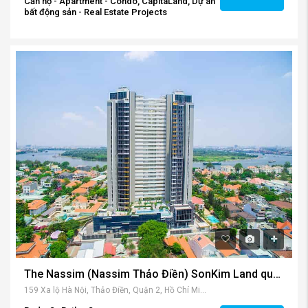
Căn hộ - Apartment - Condo, CapitaLand, Dự án
bất động sản - Real Estate Projects
The Nassim (Nassim Thảo Điền) SonKim Land quận 2 – Tuyệt tác ven sông giữa lòng đô thị.
159 Xa lộ Hà Nội, Thảo Điền, Quận 2, Hồ Chí Minh, Việt Nam