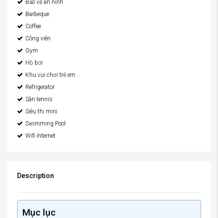
Bảo vệ an ninh
Barbeque
Coffee
Công viên
Gym
Hồ bơi
Khu vui chơi trẻ em
Refrigerator
Sân tennis
Siêu thị mini
Swimming Pool
Wifi Internet
Description
Mục lục