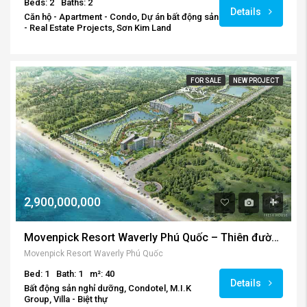
Beds: 2
Baths: 2
Details
Căn hộ - Apartment - Condo, Dự án bất động sản
- Real Estate Projects, Sơn Kim Land
FOR SALE
NEW PROJECT
2,900,000,000
Movenpick Resort Waverly Phú Quốc – Thiên đường nghỉ dưỡng 5 sao
Movenpick Resort Waverly Phú Quốc
Bed: 1
Bath: 1
m²: 40
Details
Bất động sản nghỉ dưỡng, Condotel, M.I.K
Group, Villa - Biệt thự