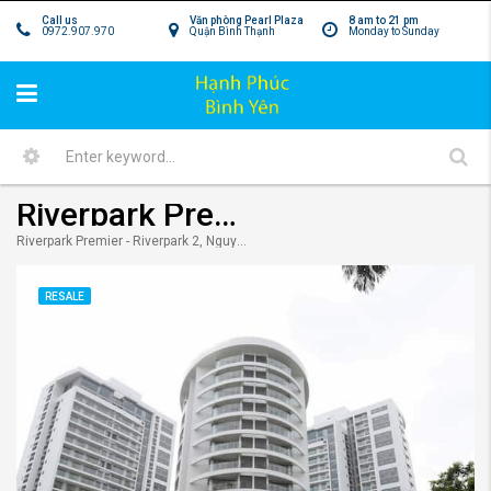
Call us
Văn phòng Pearl Plaza
8 am to 21 pm
0972.907.970
Quận Bình Thạnh
Monday to Sunday
Riverpark Premier quận 7 – Sự thịnh vượng lâu dài được nuôi dưỡng bởi những tinh hoa cao cấp.
Riverpark Premier - Riverpark 2, Nguyễn Đức Cảnh, Tân Phong, Quận 7, Hồ Chí Minh, Việt Nam
RESALE