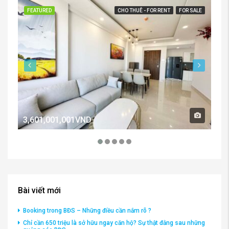
FEATURED
CHO THUÊ - FOR RENT
FOR SALE
FE
3,601,001,001VND
2,
Bài viết mới
Booking trong BĐS – Những điều cần nắm rõ ?
Chỉ cần 650 triệu là sở hữu ngay căn hộ? Sự thật đằng sau những