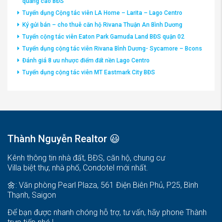
quảng cáo BĐS
Tuyển dụng Cộng tác viên LA Home – Larita – Lago Centro
Ký gửi bán – cho thuê căn hộ Rivana Thuận An Bình Dương
Tuyển cộng tác viên Eaton Park Gamuda Land BĐS quận 02
Tuyển dụng cộng tác viên Rivana Bình Dương- Sycamore – Bcons
Đánh giá 8 ưu nhược điểm đất nền Lago Centro
Tuyển dụng cộng tác viên MT Eastmark City BĐS
Thành Nguyễn Realtor 😃
Kênh thông tin nhà đất, BĐS, căn hộ, chung cư
Villa biệt thự, nhà phố, Condotel mới nhất.
🌼: Văn phòng Pearl Plaza, 561 Điện Biên Phủ, P25, Bình
Thạnh, Saigon
Để bạn được nhanh chóng hỗ trợ, tư vấn, hãy phone Thành