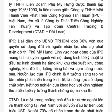
ty TNHH Liên Doanh Phú Mỹ Hưng được thành lập
ngày 19/5/1993, là liên doanh giữa Công ty TNHH Một
Thành Viên Phát Triển Công Nghiệp Tân Thuận (IPC –
Việt Nam, tên cũ là Công ty Phát Triển Công Nghiệp
Tân Thuận) và Tập đoàn Central Trading &
Development (CT&D – Đài Loan).
IPC: Đại diện cho UBND TP.HCM, góp 30% vốn qua
quyền sử dụng đất và nguồn nhân lực cho sự phát
triển đô thị Phú Mỹ Hưng. Lĩnh vực hoạt động của IPC
mang tính chuyên ngành với nội dung kinh tế kỹ thuật là
đầu tư, kinh doanh hạ tầng khu khu chế xuất, khu công
nghiệp, khu đô thị, luồng hàng hải và cụm cảng nước
sâu. Nguồn lực của IPC chính là ý tưởng sáng tạo và
tầm nhìn phát triển trong kinh tế, là năng lực sử dụng
chất xám, kết hợp nghiên cứu khoa học với kinh nghiệm
thực tiễn, biến ý tưởng thành những dự án khả thi.
CT&D: Là một trong những nhà đầu tư nước ngoài lớn
và thành công tại Việt Nam với số vốn đầu tư trên 650
triệu USD. Ngoài 70% cổ phần trong dự án phát triển