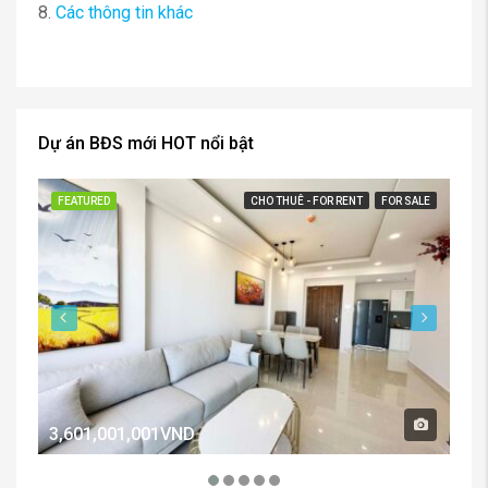
8.
Các thông tin khác
Dự án BĐS mới HOT nổi bật
FEATURED
CHO THUÊ - FOR RENT
FOR SALE
FE
3,601,001,001VND
2,