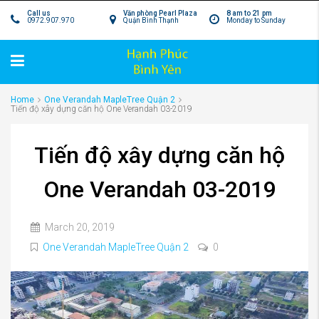
Call us
Văn phòng Pearl Plaza
8 am to 21 pm
0972.907.970
Quận Bình Thạnh
Monday to Sunday
Home
One Verandah MapleTree Quận 2
Tiến độ xây dựng căn hộ One Verandah 03-2019
Tiến độ xây dựng căn hộ
One Verandah 03-2019
March 20, 2019
One Verandah MapleTree Quận 2
0