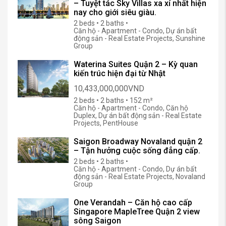
– Tuyệt tác Sky Villas xa xỉ nhất hiện
nay cho giới siêu giàu.
2 beds • 2 baths •
Căn hộ - Apartment - Condo, Dự án bất
động sản - Real Estate Projects, Sunshine
Group
Waterina Suites Quận 2 – Kỳ quan
kiến trúc hiện đại từ Nhật
10,433,000,000VND
2 beds • 2 baths • 152 m²
Căn hộ - Apartment - Condo, Căn hộ
Duplex, Dự án bất động sản - Real Estate
Projects, PentHouse
Saigon Broadway Novaland quận 2
– Tận hưởng cuộc sống đẳng cấp.
2 beds • 2 baths •
Căn hộ - Apartment - Condo, Dự án bất
động sản - Real Estate Projects, Novaland
Group
One Verandah – Căn hộ cao cấp
Singapore MapleTree Quận 2 view
sông Saigon