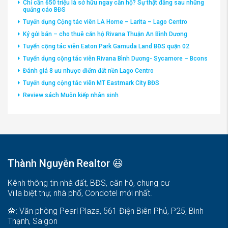
Chỉ cần 650 triệu là sở hữu ngay căn hộ? Sự thật đằng sau những
quảng cáo BĐS
Tuyển dụng Cộng tác viên LA Home – Larita – Lago Centro
Ký gửi bán – cho thuê căn hộ Rivana Thuận An Bình Dương
Tuyển cộng tác viên Eaton Park Gamuda Land BĐS quận 02
Tuyển dụng cộng tác viên Rivana Bình Dương- Sycamore – Bcons
Đánh giá 8 ưu nhược điểm đất nền Lago Centro
Tuyển dụng cộng tác viên MT Eastmark City BĐS
Review sách Muôn kiếp nhân sinh
Thành Nguyễn Realtor 😃
Kênh thông tin nhà đất, BĐS, căn hộ, chung cư
Villa biệt thự, nhà phố, Condotel mới nhất.
🌼: Văn phòng Pearl Plaza, 561 Điện Biên Phủ, P25, Bình
Thạnh, Saigon